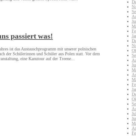
De
No
Se
Au
Ju
Mä
Fe
uns passiert was!
Ja
De
No
ahres ist das Austauschprogramm mit unserer polnischen
Ok
uch der Schülerinnen und Schüler aus Polen statt. Vor dem
Se
ranstaltung, eine Kanutour auf der Treene...
Au
Ju
Ma
Ap
Mä
Fe
Ja
De
Ok
Se
Au
Ju
Ju
Ma
Ap
Fe