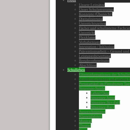
Profil
Unsere Leitsätze
Unser Schulprogramm
Konzepte (Übersicht)
Digitalisierung
Unterrichtszeiten
Fächer und schulinterne Fachcur
Unterricht
Flexklasse
Vorhabentage
Integration / Inklusion
Präventionsarbeit – Gesund und f
Leistungsbewertung
Berufsvorbereitung
Abschlüsse
Schulleben
Elterninformationen der Schulle
Veröffentlichungen auf unserer
Presseartikel im Flensburger Tag
Struensee-Spiele
Lehrer Quiz
Struensee Jump
Struensee Sky-Fall
Struensee-Race
Auszeichnungen
Klassenfahrten
Musical
Theater