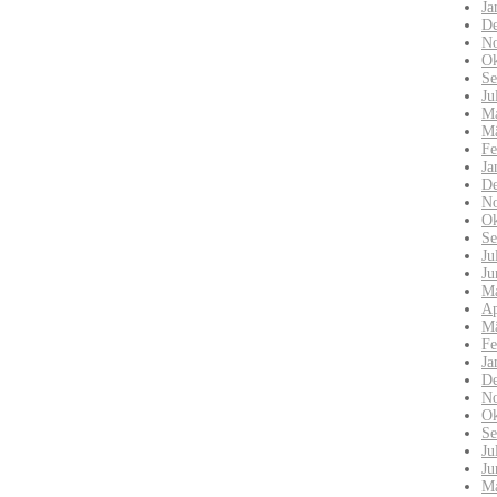
Ja
De
No
Ok
Se
Ju
Ma
Mä
Fe
Ja
De
No
Ok
Se
Ju
Ju
Ma
Ap
Mä
Fe
Ja
De
No
Ok
Se
Ju
Ju
Ma