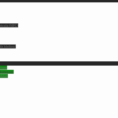
ricula (SIFC)
it bleiben!
itung
 Homepage
eblatt