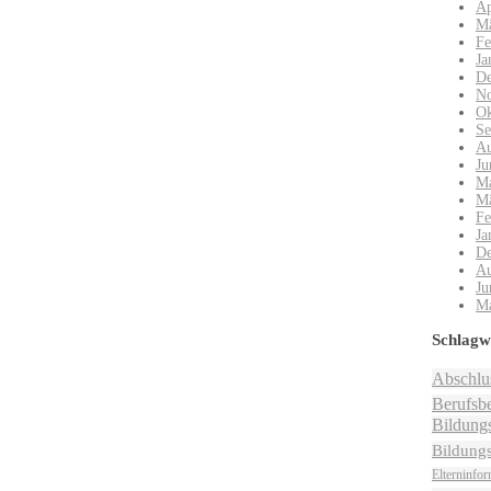
Ap
Mä
Fe
Ja
De
No
Ok
Se
Au
Ju
Ma
Mä
Fe
Ja
De
Au
Ju
Ma
Schlagw
Abschlu
Berufsbe
Bildungs
Bildung
Elterninfor