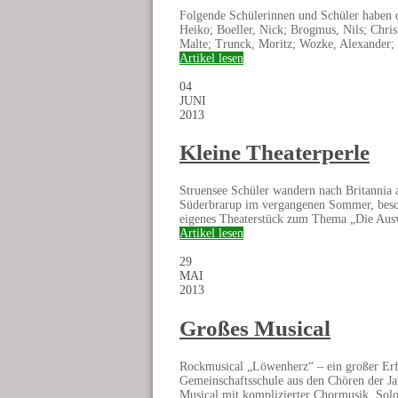
Folgende Schülerinnen und Schüler haben d
Heiko; Boeller, Nick; Brogmus, Nils; Chris
Malte; Trunck, Moritz; Wozke, Alexander; Z
Artikel lesen
04
JUNI
2013
Kleine Theaterperle
Struensee Schüler wandern nach Britannia 
Süderbrarup im vergangenen Sommer, beschl
eigenes Theaterstück zum Thema „Die Ausw
Artikel lesen
29
MAI
2013
Großes Musical
Rockmusical „Löwenherz“ – ein großer Erf
Gemeinschaftsschule aus den Chören der Ja
Musical mit komplizierter Chormusik, Solo