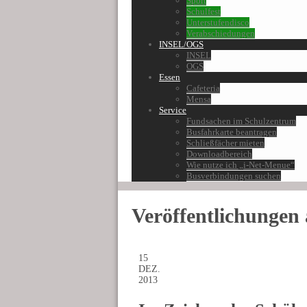
Sport
Schulfest
Unterstufendisco
Verabschiedungen
INSEL/OGS
INSEL
OGS
Essen
Cafeteria
Mensa
Service
Fundsachen im Schulzentrum
Busfahrkarte beantragen
Schließfächer mieten
Downloadbereich
Wie nutze ich „i-Net-Menue“
Busverbindungen suchen
Veröffentlichungen
15
DEZ.
2013