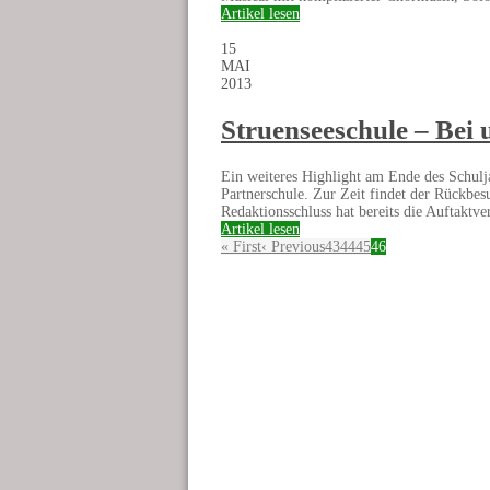
Artikel lesen
15
MAI
2013
Struenseeschule – Bei 
Ein weiteres Highlight am Ende des Schulj
Partnerschule. Zur Zeit findet der Rückbes
Redaktionsschluss hat bereits die Auftaktve
Artikel lesen
« First
‹ Previous
43
44
45
46