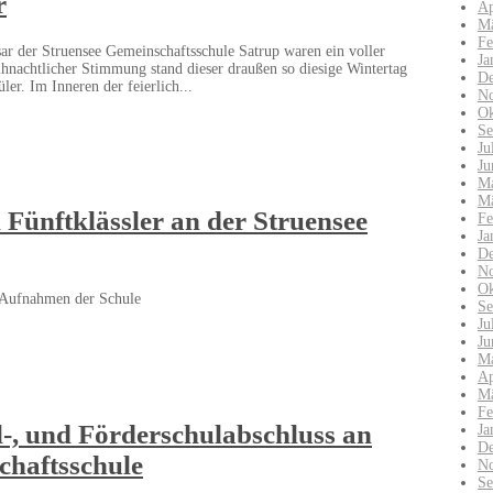
r
Ap
Mä
Fe
ar der Struensee Gemeinschaftsschule Satrup waren ein voller
Ja
eihnachtlicher Stimmung stand dieser draußen so diesige Wintertag
De
er. Im Inneren der feierlich...
No
Ok
Se
Ju
Ju
Ma
Mä
Fünftklässler an der Struensee
Fe
Ja
De
No
Ok
 Aufnahmen der Schule
Se
Ju
Ju
Ma
Ap
Mä
Fe
l-, und Förderschulabschluss an
Ja
De
chaftsschule
No
Se