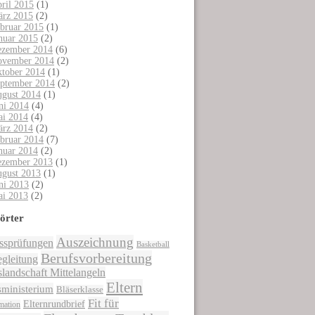
ril 2015
(1)
rz 2015
(2)
bruar 2015
(1)
nuar 2015
(2)
zember 2014
(6)
vember 2014
(2)
tober 2014
(1)
ptember 2014
(2)
gust 2014
(1)
ni 2014
(4)
i 2014
(4)
rz 2014
(2)
bruar 2014
(7)
nuar 2014
(2)
zember 2013
(1)
gust 2013
(1)
ni 2013
(2)
i 2013
(2)
örter
Auszeichnung
ssprüfungen
Basketball
Berufsvorbereitung
gleitung
landschaft Mittelangeln
Eltern
sministerium
Bläserklasse
Fit für
Elternrundbrief
mation