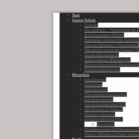
Start
Unsere Schule
Kontakt
Das sind wir… (Vorstellung für 
Schulrundgang (Bilder)
Raumplan im aktuellen Schulja
Wer war Struensee? (Schulname)
Wer macht was in der Schule? (
Kooperationspartner
Schulverband Mittelangeln
Bildungslandschaft Mittelangel
Bildungsministerium
Menschen
Schulleitung
Kollegium
Sekretärinnen
Elternfördergemeinschaft
Schulelternbeirat
Schulsozialarbeiter/OGS
SIS (Seniors in School)
Schulpsychologin
Schülervertretung (SV)
Bus-Engel
Berufsberaterin und Berufseinst
Weitere Mitarbeiter/Gute Geister