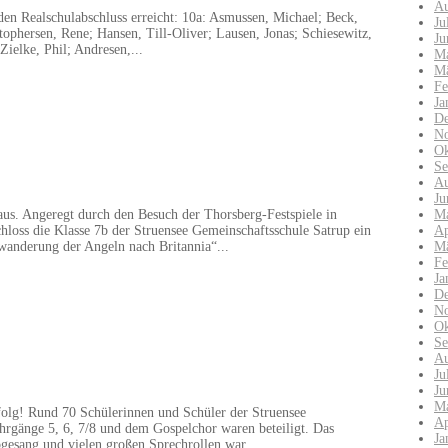
Au
en Realschulabschluss erreicht: 10a: Asmussen, Michael; Beck,
Ju
tophersen, Rene; Hansen, Till-Oliver; Lausen, Jonas; Schiesewitz,
Ju
ielke, Phil; Andresen,...
Ma
Mä
Fe
Ja
De
No
Ok
Se
Au
Ju
aus. Angeregt durch den Besuch der Thorsberg-Festspiele in
Ma
oss die Klasse 7b der Struensee Gemeinschaftsschule Satrup ein
Ap
anderung der Angeln nach Britannia“...
Mä
Fe
Ja
De
No
Ok
Se
Au
Ju
Ju
Ma
olg! Rund 70 Schülerinnen und Schüler der Struensee
Ap
hrgänge 5, 6, 7/8 und dem Gospelchor waren beteiligt. Das
Ja
gesang und vielen großen Sprechrollen war...