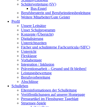
Schülervertretung (SV)
Bus-Engel
Berufsberaterin und Berufseinstiegsbegleitung
Weitere Mitarbeiter/Gute Geister
Profil
Unsere Leitsätze
Unser Schulprogramm
Konzepte (Übersicht)
Digitalisierung
Unterrichtszeiten
Fächer und schulinterne Fachcurricula (SIFC)
Unterricht
Flexklasse
Vorhabentage
Integration / Inklusion
Präventionsarbeit – Gesund und fit bleiben!
Leistungsbewertung
Berufsvorbereitung
Abschlüsse
Schulleben
Elterninformationen der Schulleitung
Veröffentlichungen auf unserer Homepage
Presseartikel im Flensburger Tageblatt
Struensee-Spiele