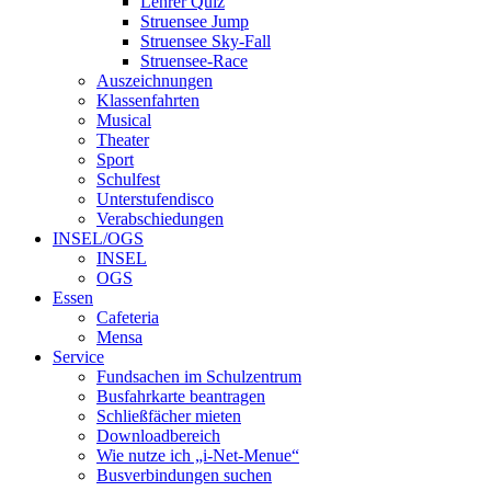
Lehrer Quiz
Struensee Jump
Struensee Sky-Fall
Struensee-Race
Auszeichnungen
Klassenfahrten
Musical
Theater
Sport
Schulfest
Unterstufendisco
Verabschiedungen
INSEL/OGS
INSEL
OGS
Essen
Cafeteria
Mensa
Service
Fundsachen im Schulzentrum
Busfahrkarte beantragen
Schließfächer mieten
Downloadbereich
Wie nutze ich „i-Net-Menue“
Busverbindungen suchen