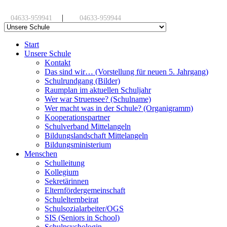
|
04633-959941
04633-959944
Start
Unsere Schule
Kontakt
Das sind wir… (Vorstellung für neuen 5. Jahrgang)
Schulrundgang (Bilder)
Raumplan im aktuellen Schuljahr
Wer war Struensee? (Schulname)
Wer macht was in der Schule? (Organigramm)
Kooperationspartner
Schulverband Mittelangeln
Bildungslandschaft Mittelangeln
Bildungsministerium
Menschen
Schulleitung
Kollegium
Sekretärinnen
Elternfördergemeinschaft
Schulelternbeirat
Schulsozialarbeiter/OGS
SIS (Seniors in School)
Schulpsychologin