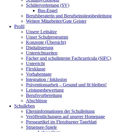
Schülervertretung (SV)
Bus-Engel
Berufsberaterin und Berufseinstiegsbegleitung
Weitere Mitarbeiter/Gute Geister
Profil
Unsere Leitsätze
Unser Schulprogramm
Konzepte (Übersicht)
Digitalisierung
Unterrichtszeiten
Fächer und schulinterne Fachcurricula (SIFC)
Unterricht
Flexklasse
Vorhabentage
Integration / Inklusion
Präventionsarbeit – Gesund und fit bleiben!
Leistungsbewertung
Berufsvorbereitung
Abschlüsse
Schulleben
Elterninformationen der Schulleitung
Veröffentlichungen auf unserer Homepage
Presseartikel im Flensburger Tageblatt
Struensee-Spiele