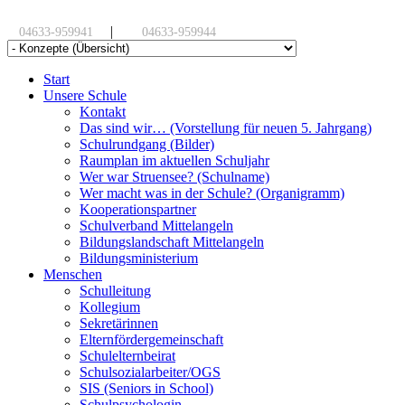
|
04633-959941
04633-959944
Start
Unsere Schule
Kontakt
Das sind wir… (Vorstellung für neuen 5. Jahrgang)
Schulrundgang (Bilder)
Raumplan im aktuellen Schuljahr
Wer war Struensee? (Schulname)
Wer macht was in der Schule? (Organigramm)
Kooperationspartner
Schulverband Mittelangeln
Bildungslandschaft Mittelangeln
Bildungsministerium
Menschen
Schulleitung
Kollegium
Sekretärinnen
Elternfördergemeinschaft
Schulelternbeirat
Schulsozialarbeiter/OGS
SIS (Seniors in School)
Schulpsychologin