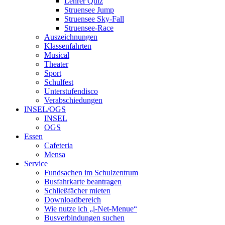
Lehrer Quiz
Struensee Jump
Struensee Sky-Fall
Struensee-Race
Auszeichnungen
Klassenfahrten
Musical
Theater
Sport
Schulfest
Unterstufendisco
Verabschiedungen
INSEL/OGS
INSEL
OGS
Essen
Cafeteria
Mensa
Service
Fundsachen im Schulzentrum
Busfahrkarte beantragen
Schließfächer mieten
Downloadbereich
Wie nutze ich „i-Net-Menue“
Busverbindungen suchen