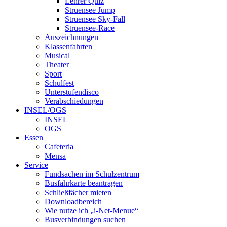
Lehrer Quiz
Struensee Jump
Struensee Sky-Fall
Struensee-Race
Auszeichnungen
Klassenfahrten
Musical
Theater
Sport
Schulfest
Unterstufendisco
Verabschiedungen
INSEL/OGS
INSEL
OGS
Essen
Cafeteria
Mensa
Service
Fundsachen im Schulzentrum
Busfahrkarte beantragen
Schließfächer mieten
Downloadbereich
Wie nutze ich „i-Net-Menue“
Busverbindungen suchen