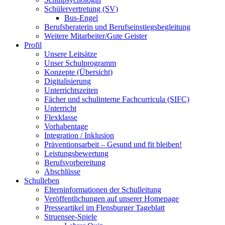
Schülervertretung (SV)
Bus-Engel
Berufsberaterin und Berufseinstiegsbegleitung
Weitere Mitarbeiter/Gute Geister
Profil
Unsere Leitsätze
Unser Schulprogramm
Konzepte (Übersicht)
Digitalisierung
Unterrichtszeiten
Fächer und schulinterne Fachcurricula (SIFC)
Unterricht
Flexklasse
Vorhabentage
Integration / Inklusion
Präventionsarbeit – Gesund und fit bleiben!
Leistungsbewertung
Berufsvorbereitung
Abschlüsse
Schulleben
Elterninformationen der Schulleitung
Veröffentlichungen auf unserer Homepage
Presseartikel im Flensburger Tageblatt
Struensee-Spiele