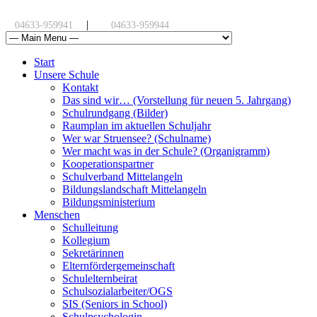
|
04633-959941
04633-959944
Start
Unsere Schule
Kontakt
Das sind wir… (Vorstellung für neuen 5. Jahrgang)
Schulrundgang (Bilder)
Raumplan im aktuellen Schuljahr
Wer war Struensee? (Schulname)
Wer macht was in der Schule? (Organigramm)
Kooperationspartner
Schulverband Mittelangeln
Bildungslandschaft Mittelangeln
Bildungsministerium
Menschen
Schulleitung
Kollegium
Sekretärinnen
Elternfördergemeinschaft
Schulelternbeirat
Schulsozialarbeiter/OGS
SIS (Seniors in School)
Schulpsychologin