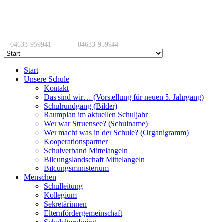
|
04633-959941
04633-959944
Start
Unsere Schule
Kontakt
Das sind wir… (Vorstellung für neuen 5. Jahrgang)
Schulrundgang (Bilder)
Raumplan im aktuellen Schuljahr
Wer war Struensee? (Schulname)
Wer macht was in der Schule? (Organigramm)
Kooperationspartner
Schulverband Mittelangeln
Bildungslandschaft Mittelangeln
Bildungsministerium
Menschen
Schulleitung
Kollegium
Sekretärinnen
Elternfördergemeinschaft
Schulelternbeirat