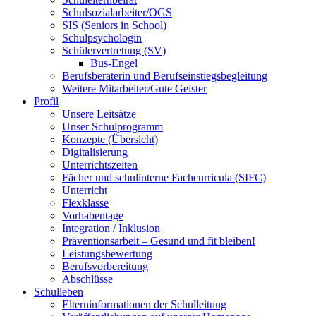
Schulsozialarbeiter/OGS
SIS (Seniors in School)
Schulpsychologin
Schülervertretung (SV)
Bus-Engel
Berufsberaterin und Berufseinstiegsbegleitung
Weitere Mitarbeiter/Gute Geister
Profil
Unsere Leitsätze
Unser Schulprogramm
Konzepte (Übersicht)
Digitalisierung
Unterrichtszeiten
Fächer und schulinterne Fachcurricula (SIFC)
Unterricht
Flexklasse
Vorhabentage
Integration / Inklusion
Präventionsarbeit – Gesund und fit bleiben!
Leistungsbewertung
Berufsvorbereitung
Abschlüsse
Schulleben
Elterninformationen der Schulleitung