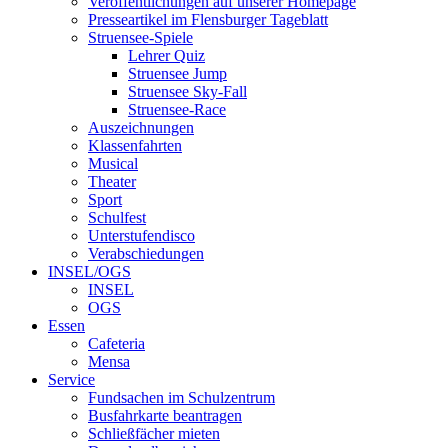
Veröffentlichungen auf unserer Homepage
Presseartikel im Flensburger Tageblatt
Struensee-Spiele
Lehrer Quiz
Struensee Jump
Struensee Sky-Fall
Struensee-Race
Auszeichnungen
Klassenfahrten
Musical
Theater
Sport
Schulfest
Unterstufendisco
Verabschiedungen
INSEL/OGS
INSEL
OGS
Essen
Cafeteria
Mensa
Service
Fundsachen im Schulzentrum
Busfahrkarte beantragen
Schließfächer mieten