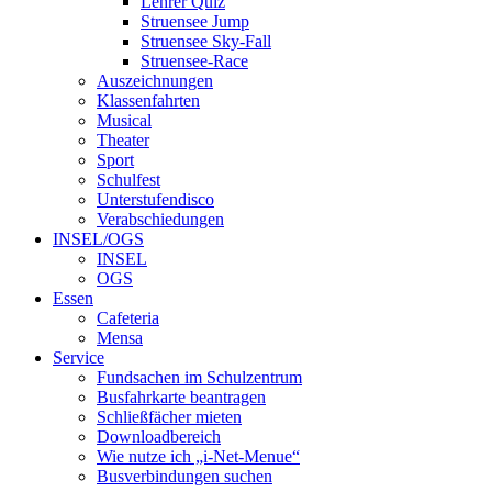
Lehrer Quiz
Struensee Jump
Struensee Sky-Fall
Struensee-Race
Auszeichnungen
Klassenfahrten
Musical
Theater
Sport
Schulfest
Unterstufendisco
Verabschiedungen
INSEL/OGS
INSEL
OGS
Essen
Cafeteria
Mensa
Service
Fundsachen im Schulzentrum
Busfahrkarte beantragen
Schließfächer mieten
Downloadbereich
Wie nutze ich „i-Net-Menue“
Busverbindungen suchen