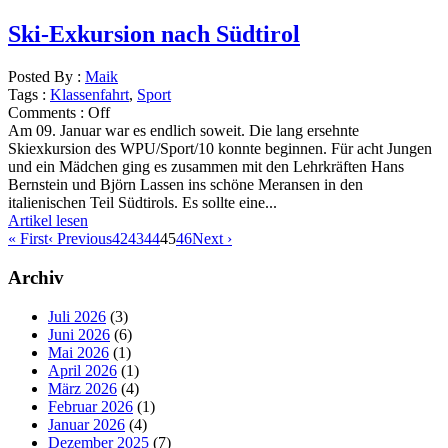
Ski-Exkursion nach Südtirol
Posted By :
Maik
Tags :
Klassenfahrt
,
Sport
Comments :
Off
Am 09. Januar war es endlich soweit. Die lang ersehnte
Skiexkursion des WPU/Sport/10 konnte beginnen. Für acht Jungen
und ein Mädchen ging es zusammen mit den Lehrkräften Hans
Bernstein und Björn Lassen ins schöne Meransen in den
italienischen Teil Südtirols. Es sollte eine...
Artikel lesen
« First
‹ Previous
42
43
44
45
46
Next ›
Archiv
Juli 2026
(3)
Juni 2026
(6)
Mai 2026
(1)
April 2026
(1)
März 2026
(4)
Februar 2026
(1)
Januar 2026
(4)
Dezember 2025
(7)