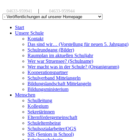
|
04633-959941
04633-959944
Start
Unsere Schule
Kontakt
Das sind wir… (Vorstellung für neuen 5. Jahrgang)
Schulrundgang (Bilder)
Raumplan im aktuellen Schuljahr
Wer war Struensee? (Schulname)
Wer macht was in der Schule? (Organigramm)
Kooperationspartner
Schulverband Mittelangeln
Bildungslandschaft Mittelangeln
Bildungsministerium
Menschen
Schulleitung
Kollegium
Sekretärinnen
Elternfördergemeinschaft
Schulelternbeirat
Schulsozialarbeiter/OGS
SIS (Seniors in School)
Schulpsychologin