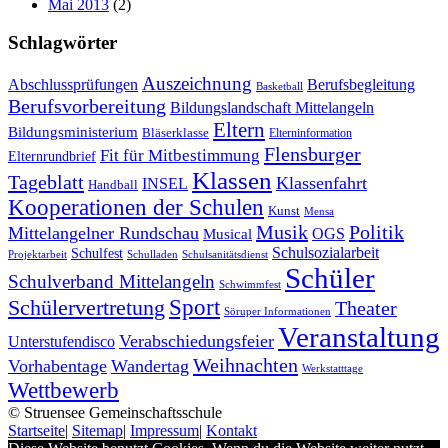
Mai 2013
(2)
Schlagwörter
Auszeichnung
Abschlussprüfungen
Berufsbegleitung
Basketball
Berufsvorbereitung
Bildungslandschaft Mittelangeln
Eltern
Bildungsministerium
Bläserklasse
Elterninformation
Flensburger
Fit für Mitbestimmung
Elternrundbrief
Klassen
Tageblatt
Klassenfahrt
INSEL
Handball
Kooperationen der Schulen
Kunst
Mensa
Musik
Politik
Mittelangelner Rundschau
OGS
Musical
Schulsozialarbeit
Schulfest
Projektarbeit
Schulladen
Schulsanitätsdienst
Schüler
Schulverband Mittelangeln
Schwimmfest
Schülervertretung
Sport
Theater
Söruper Informationen
Veranstaltung
Verabschiedungsfeier
Unterstufendisco
Weihnachten
Vorhabentage
Wandertag
Werkstatttage
Wettbewerb
© Struensee Gemeinschaftsschule
Startseite
|
Sitemap
|
Impressum
|
Kontakt