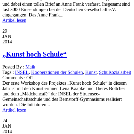
und dabei einen tollen Brief an Anne Frank verfasst. Insgesamt sind
fast 3000 Einsendungen bei der Deutschen Gesellschaft e.V.
eingegangen. Das Anne Frank...
Artikel lesen
29
JAN.
2014
„Kunst hoch Schule“
Posted By :
Maik
Tags :
INSEL
,
Kooperationen der Schulen
,
Kunst
,
Schulsozialarbeit
Comments :
Off
Der erste Workshop des Projektes „Kunst hoch Schule“ in diesem
Jahr ist mit den Künstlerinnen Lena Kaapke und Theres Böttcher
und dem „Mädchencafé“ der INSEL der Struensee-
Gemeinschaftsschule und des Bernstorff-Gymnasiums realisiert
worden. Die Initiatoren...
Artikel lesen
24
JAN.
2014