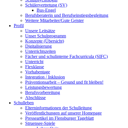
Schülervertretung (SV)
Bus-Engel
Berufsberaterin und Berufseinstiegsbegleitung
Weitere Mitarbeiter/Gute Geister
Profil
Unsere Leitsätze
Unser Schulprogramm
Konzepte (Übersicht)
Digitalisierung
Unterrichtszeiten
Fächer und schulinterne Fachcurricula (SIFC)
Unterricht
Flexklasse
Vorhabentage
Integration / Inklusion
Präventionsarbeit – Gesund und fit bleiben!
Leistungsbewertung
Berufsvorbereitung
Abschlüsse
Schulleben
Elterninformationen der Schulleitung
Veröffentlichungen auf unserer Homepage
Presseartikel im Flensburger Tageblatt
Struensee-Spiele