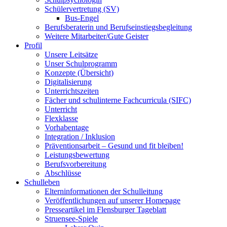
Schülervertretung (SV)
Bus-Engel
Berufsberaterin und Berufseinstiegsbegleitung
Weitere Mitarbeiter/Gute Geister
Profil
Unsere Leitsätze
Unser Schulprogramm
Konzepte (Übersicht)
Digitalisierung
Unterrichtszeiten
Fächer und schulinterne Fachcurricula (SIFC)
Unterricht
Flexklasse
Vorhabentage
Integration / Inklusion
Präventionsarbeit – Gesund und fit bleiben!
Leistungsbewertung
Berufsvorbereitung
Abschlüsse
Schulleben
Elterninformationen der Schulleitung
Veröffentlichungen auf unserer Homepage
Presseartikel im Flensburger Tageblatt
Struensee-Spiele