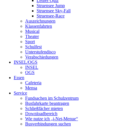
Lehrer Quiz
Struensee Jump
Struensee Sky-Fall
Struensee-Race
Auszeichnungen
Klassenfahrten
Musical
Theater
Sport
Schulfest
Unterstufendisco
Verabschiedungen
INSEL/OGS
INSEL
OGS
Essen
Cafeteria
Mensa
Service
Fundsachen im Schulzentrum
Busfahrkarte beantragen
Schließfächer mieten
Downloadbereich
Wie nutze ich „i-Net-Menue“
Busverbindungen suchen