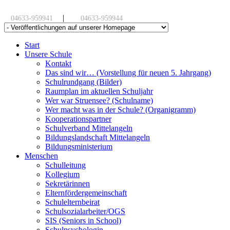
|
04633-959941
04633-959944
Start
Unsere Schule
Kontakt
Das sind wir… (Vorstellung für neuen 5. Jahrgang)
Schulrundgang (Bilder)
Raumplan im aktuellen Schuljahr
Wer war Struensee? (Schulname)
Wer macht was in der Schule? (Organigramm)
Kooperationspartner
Schulverband Mittelangeln
Bildungslandschaft Mittelangeln
Bildungsministerium
Menschen
Schulleitung
Kollegium
Sekretärinnen
Elternfördergemeinschaft
Schulelternbeirat
Schulsozialarbeiter/OGS
SIS (Seniors in School)
Schulpsychologin