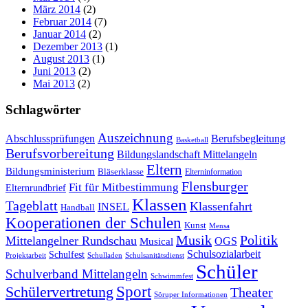
März 2014
(2)
Februar 2014
(7)
Januar 2014
(2)
Dezember 2013
(1)
August 2013
(1)
Juni 2013
(2)
Mai 2013
(2)
Schlagwörter
Auszeichnung
Abschlussprüfungen
Berufsbegleitung
Basketball
Berufsvorbereitung
Bildungslandschaft Mittelangeln
Eltern
Bildungsministerium
Bläserklasse
Elterninformation
Flensburger
Fit für Mitbestimmung
Elternrundbrief
Klassen
Tageblatt
Klassenfahrt
INSEL
Handball
Kooperationen der Schulen
Kunst
Mensa
Musik
Politik
Mittelangelner Rundschau
OGS
Musical
Schulsozialarbeit
Schulfest
Projektarbeit
Schulladen
Schulsanitätsdienst
Schüler
Schulverband Mittelangeln
Schwimmfest
Schülervertretung
Sport
Theater
Söruper Informationen