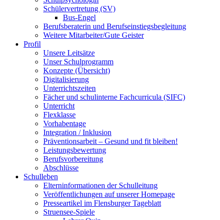
Schülervertretung (SV)
Bus-Engel
Berufsberaterin und Berufseinstiegsbegleitung
Weitere Mitarbeiter/Gute Geister
Profil
Unsere Leitsätze
Unser Schulprogramm
Konzepte (Übersicht)
Digitalisierung
Unterrichtszeiten
Fächer und schulinterne Fachcurricula (SIFC)
Unterricht
Flexklasse
Vorhabentage
Integration / Inklusion
Präventionsarbeit – Gesund und fit bleiben!
Leistungsbewertung
Berufsvorbereitung
Abschlüsse
Schulleben
Elterninformationen der Schulleitung
Veröffentlichungen auf unserer Homepage
Presseartikel im Flensburger Tageblatt
Struensee-Spiele