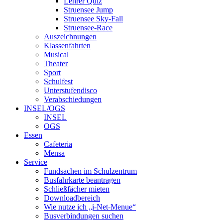
Lehrer Quiz
Struensee Jump
Struensee Sky-Fall
Struensee-Race
Auszeichnungen
Klassenfahrten
Musical
Theater
Sport
Schulfest
Unterstufendisco
Verabschiedungen
INSEL/OGS
INSEL
OGS
Essen
Cafeteria
Mensa
Service
Fundsachen im Schulzentrum
Busfahrkarte beantragen
Schließfächer mieten
Downloadbereich
Wie nutze ich „i-Net-Menue“
Busverbindungen suchen