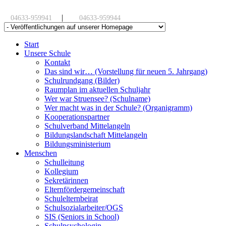
|
04633-959941
04633-959944
Start
Unsere Schule
Kontakt
Das sind wir… (Vorstellung für neuen 5. Jahrgang)
Schulrundgang (Bilder)
Raumplan im aktuellen Schuljahr
Wer war Struensee? (Schulname)
Wer macht was in der Schule? (Organigramm)
Kooperationspartner
Schulverband Mittelangeln
Bildungslandschaft Mittelangeln
Bildungsministerium
Menschen
Schulleitung
Kollegium
Sekretärinnen
Elternfördergemeinschaft
Schulelternbeirat
Schulsozialarbeiter/OGS
SIS (Seniors in School)
Schulpsychologin