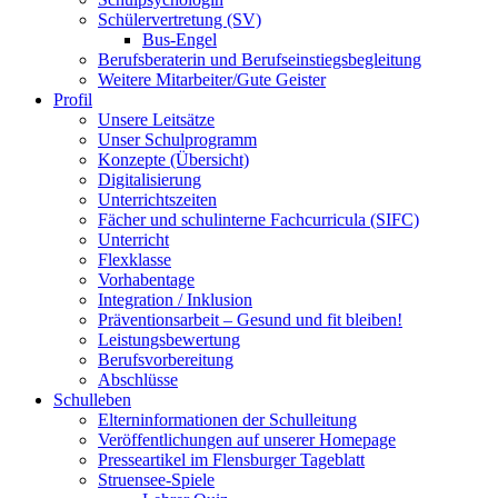
Schülervertretung (SV)
Bus-Engel
Berufsberaterin und Berufseinstiegsbegleitung
Weitere Mitarbeiter/Gute Geister
Profil
Unsere Leitsätze
Unser Schulprogramm
Konzepte (Übersicht)
Digitalisierung
Unterrichtszeiten
Fächer und schulinterne Fachcurricula (SIFC)
Unterricht
Flexklasse
Vorhabentage
Integration / Inklusion
Präventionsarbeit – Gesund und fit bleiben!
Leistungsbewertung
Berufsvorbereitung
Abschlüsse
Schulleben
Elterninformationen der Schulleitung
Veröffentlichungen auf unserer Homepage
Presseartikel im Flensburger Tageblatt
Struensee-Spiele