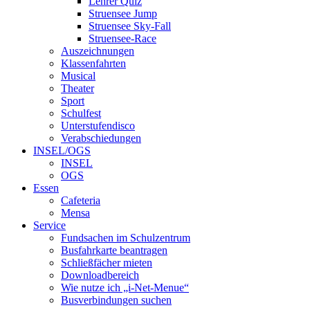
Lehrer Quiz
Struensee Jump
Struensee Sky-Fall
Struensee-Race
Auszeichnungen
Klassenfahrten
Musical
Theater
Sport
Schulfest
Unterstufendisco
Verabschiedungen
INSEL/OGS
INSEL
OGS
Essen
Cafeteria
Mensa
Service
Fundsachen im Schulzentrum
Busfahrkarte beantragen
Schließfächer mieten
Downloadbereich
Wie nutze ich „i-Net-Menue“
Busverbindungen suchen