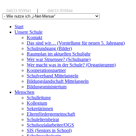
|
04633-959941
04633-959944
Start
Unsere Schule
Kontakt
Das sind wir… (Vorstellung für neuen 5. Jahrgang)
Schulrundgang (Bilder)
Raumplan im aktuellen Schuljahr
Wer war Struensee? (Schulname)
Wer macht was in der Schule? (Organigramm)
Kooperationspartner
Schulverband Mittelangeln
Bildungslandschaft Mittelangeln
Bildungsministerium
Menschen
Schulleitung
Kollegium
Sekretärinnen
Elternfördergemeinschaft
Schulelternbeirat
Schulsozialarbeiter/OGS
SIS (Seniors in School)
Schulpsychologin