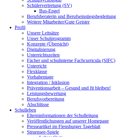
Schülervertretung (SV)
Bus-Engel
Berufsberaterin und Berufseinstiegsbegleitung
Weitere Mitarbeiter/Gute Geister
Profil
Unsere Leitsätze
Unser Schulprogramm
Konzepte (Übersicht)
Digitalisierung
Unterrichtszeiten
Fächer und schulinterne Fachcurricula (SIFC)
Unterricht
Flexklasse
Vorhabentage
Integration / Inklusion
Präventionsarbeit – Gesund und fit bleiben!
Leistungsbewertung
Berufsvorbereitung
Abschlüsse
Schulleben
Elterninformationen der Schulleitung
Veröffentlichungen auf unserer Homepage
Presseartikel im Flensburger Tageblatt
Struensee-Spiele