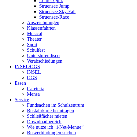
Lehrer Quiz
Struensee Jump
Struensee Sky-Fall
Struensee-Race
Auszeichnungen
Klassenfahrten
Musical
Theater
Sport
Schulfest
Unterstufendisco
Verabschiedungen
INSEL/OGS
INSEL
OGS
Essen
Cafeteria
Mensa
Service
Fundsachen im Schulzentrum
Busfahrkarte beantragen
Schließfächer mieten
Downloadbereich
Wie nutze ich „i-Net-Menue“
Busverbindungen suchen