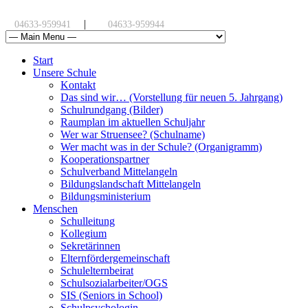
|
04633-959941
04633-959944
Start
Unsere Schule
Kontakt
Das sind wir… (Vorstellung für neuen 5. Jahrgang)
Schulrundgang (Bilder)
Raumplan im aktuellen Schuljahr
Wer war Struensee? (Schulname)
Wer macht was in der Schule? (Organigramm)
Kooperationspartner
Schulverband Mittelangeln
Bildungslandschaft Mittelangeln
Bildungsministerium
Menschen
Schulleitung
Kollegium
Sekretärinnen
Elternfördergemeinschaft
Schulelternbeirat
Schulsozialarbeiter/OGS
SIS (Seniors in School)
Schulpsychologin