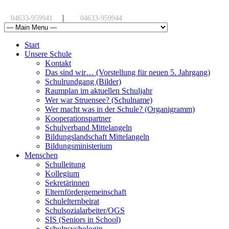
|
04633-959941
04633-959944
Start
Unsere Schule
Kontakt
Das sind wir… (Vorstellung für neuen 5. Jahrgang)
Schulrundgang (Bilder)
Raumplan im aktuellen Schuljahr
Wer war Struensee? (Schulname)
Wer macht was in der Schule? (Organigramm)
Kooperationspartner
Schulverband Mittelangeln
Bildungslandschaft Mittelangeln
Bildungsministerium
Menschen
Schulleitung
Kollegium
Sekretärinnen
Elternfördergemeinschaft
Schulelternbeirat
Schulsozialarbeiter/OGS
SIS (Seniors in School)
Schulpsychologin