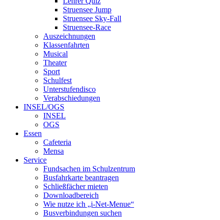
Lehrer Quiz
Struensee Jump
Struensee Sky-Fall
Struensee-Race
Auszeichnungen
Klassenfahrten
Musical
Theater
Sport
Schulfest
Unterstufendisco
Verabschiedungen
INSEL/OGS
INSEL
OGS
Essen
Cafeteria
Mensa
Service
Fundsachen im Schulzentrum
Busfahrkarte beantragen
Schließfächer mieten
Downloadbereich
Wie nutze ich „i-Net-Menue“
Busverbindungen suchen