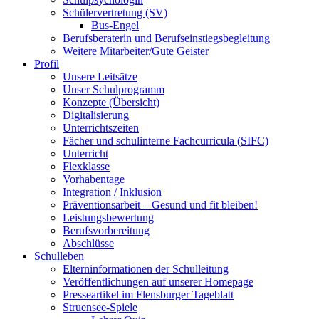
Schülervertretung (SV)
Bus-Engel
Berufsberaterin und Berufseinstiegsbegleitung
Weitere Mitarbeiter/Gute Geister
Profil
Unsere Leitsätze
Unser Schulprogramm
Konzepte (Übersicht)
Digitalisierung
Unterrichtszeiten
Fächer und schulinterne Fachcurricula (SIFC)
Unterricht
Flexklasse
Vorhabentage
Integration / Inklusion
Präventionsarbeit – Gesund und fit bleiben!
Leistungsbewertung
Berufsvorbereitung
Abschlüsse
Schulleben
Elterninformationen der Schulleitung
Veröffentlichungen auf unserer Homepage
Presseartikel im Flensburger Tageblatt
Struensee-Spiele