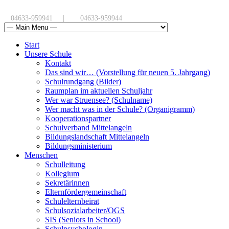
|
04633-959941
04633-959944
Start
Unsere Schule
Kontakt
Das sind wir… (Vorstellung für neuen 5. Jahrgang)
Schulrundgang (Bilder)
Raumplan im aktuellen Schuljahr
Wer war Struensee? (Schulname)
Wer macht was in der Schule? (Organigramm)
Kooperationspartner
Schulverband Mittelangeln
Bildungslandschaft Mittelangeln
Bildungsministerium
Menschen
Schulleitung
Kollegium
Sekretärinnen
Elternfördergemeinschaft
Schulelternbeirat
Schulsozialarbeiter/OGS
SIS (Seniors in School)
Schulpsychologin