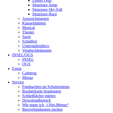
Lehrer Quiz
Struensee Jump
Struensee Sky-Fall
Struensee-Race
Auszeichnungen
Klassenfahrten
Musical
Theater
Sport
Schulfest
Unterstufendisco
Verabschiedungen
INSEL/OGS
INSEL
OGS
Essen
Cafeteria
Mensa
Service
Fundsachen im Schulzentrum
Busfahrkarte beantragen
Schließfächer mieten
Downloadbereich
Wie nutze ich „i-Net-Menue“
Busverbindungen suchen