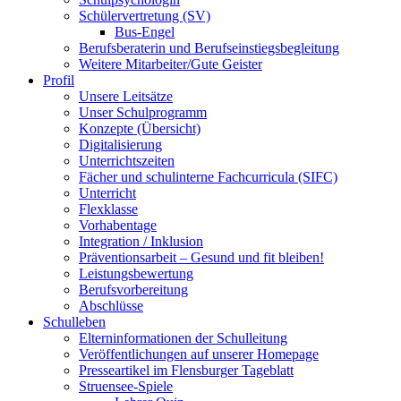
Schülervertretung (SV)
Bus-Engel
Berufsberaterin und Berufseinstiegsbegleitung
Weitere Mitarbeiter/Gute Geister
Profil
Unsere Leitsätze
Unser Schulprogramm
Konzepte (Übersicht)
Digitalisierung
Unterrichtszeiten
Fächer und schulinterne Fachcurricula (SIFC)
Unterricht
Flexklasse
Vorhabentage
Integration / Inklusion
Präventionsarbeit – Gesund und fit bleiben!
Leistungsbewertung
Berufsvorbereitung
Abschlüsse
Schulleben
Elterninformationen der Schulleitung
Veröffentlichungen auf unserer Homepage
Presseartikel im Flensburger Tageblatt
Struensee-Spiele