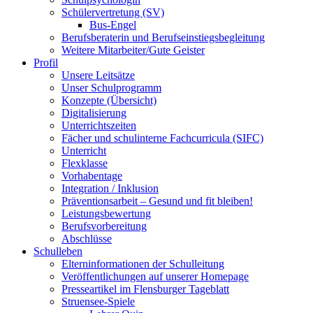
Schülervertretung (SV)
Bus-Engel
Berufsberaterin und Berufseinstiegsbegleitung
Weitere Mitarbeiter/Gute Geister
Profil
Unsere Leitsätze
Unser Schulprogramm
Konzepte (Übersicht)
Digitalisierung
Unterrichtszeiten
Fächer und schulinterne Fachcurricula (SIFC)
Unterricht
Flexklasse
Vorhabentage
Integration / Inklusion
Präventionsarbeit – Gesund und fit bleiben!
Leistungsbewertung
Berufsvorbereitung
Abschlüsse
Schulleben
Elterninformationen der Schulleitung
Veröffentlichungen auf unserer Homepage
Presseartikel im Flensburger Tageblatt
Struensee-Spiele