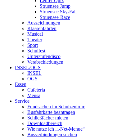
Lehrer Quiz
Struensee Jump
Struensee Sky-Fall
Struensee-Race
Auszeichnungen
Klassenfahrten
Musical
Theater
Sport
Schulfest
Unterstufendisco
Verabschiedungen
INSEL/OGS
INSEL
OGS
Essen
Cafeteria
Mensa
Service
Fundsachen im Schulzentrum
Busfahrkarte beantragen
Schließfächer mieten
Downloadbereich
Wie nutze ich „i-Net-Menue“
Busverbindungen suchen