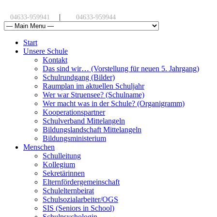
|
04633-959941
04633-959944
Start
Unsere Schule
Kontakt
Das sind wir… (Vorstellung für neuen 5. Jahrgang)
Schulrundgang (Bilder)
Raumplan im aktuellen Schuljahr
Wer war Struensee? (Schulname)
Wer macht was in der Schule? (Organigramm)
Kooperationspartner
Schulverband Mittelangeln
Bildungslandschaft Mittelangeln
Bildungsministerium
Menschen
Schulleitung
Kollegium
Sekretärinnen
Elternfördergemeinschaft
Schulelternbeirat
Schulsozialarbeiter/OGS
SIS (Seniors in School)
Schulpsychologin