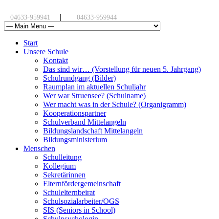
|
04633-959941
04633-959944
Start
Unsere Schule
Kontakt
Das sind wir… (Vorstellung für neuen 5. Jahrgang)
Schulrundgang (Bilder)
Raumplan im aktuellen Schuljahr
Wer war Struensee? (Schulname)
Wer macht was in der Schule? (Organigramm)
Kooperationspartner
Schulverband Mittelangeln
Bildungslandschaft Mittelangeln
Bildungsministerium
Menschen
Schulleitung
Kollegium
Sekretärinnen
Elternfördergemeinschaft
Schulelternbeirat
Schulsozialarbeiter/OGS
SIS (Seniors in School)
Schulpsychologin