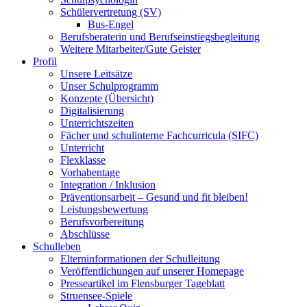
Schülervertretung (SV)
Bus-Engel
Berufsberaterin und Berufseinstiegsbegleitung
Weitere Mitarbeiter/Gute Geister
Profil
Unsere Leitsätze
Unser Schulprogramm
Konzepte (Übersicht)
Digitalisierung
Unterrichtszeiten
Fächer und schulinterne Fachcurricula (SIFC)
Unterricht
Flexklasse
Vorhabentage
Integration / Inklusion
Präventionsarbeit – Gesund und fit bleiben!
Leistungsbewertung
Berufsvorbereitung
Abschlüsse
Schulleben
Elterninformationen der Schulleitung
Veröffentlichungen auf unserer Homepage
Presseartikel im Flensburger Tageblatt
Struensee-Spiele