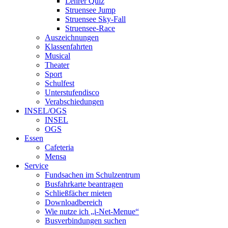
Lehrer Quiz
Struensee Jump
Struensee Sky-Fall
Struensee-Race
Auszeichnungen
Klassenfahrten
Musical
Theater
Sport
Schulfest
Unterstufendisco
Verabschiedungen
INSEL/OGS
INSEL
OGS
Essen
Cafeteria
Mensa
Service
Fundsachen im Schulzentrum
Busfahrkarte beantragen
Schließfächer mieten
Downloadbereich
Wie nutze ich „i-Net-Menue“
Busverbindungen suchen