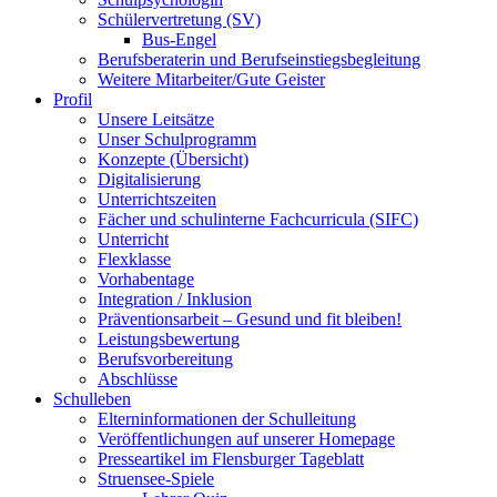
Schülervertretung (SV)
Bus-Engel
Berufsberaterin und Berufseinstiegsbegleitung
Weitere Mitarbeiter/Gute Geister
Profil
Unsere Leitsätze
Unser Schulprogramm
Konzepte (Übersicht)
Digitalisierung
Unterrichtszeiten
Fächer und schulinterne Fachcurricula (SIFC)
Unterricht
Flexklasse
Vorhabentage
Integration / Inklusion
Präventionsarbeit – Gesund und fit bleiben!
Leistungsbewertung
Berufsvorbereitung
Abschlüsse
Schulleben
Elterninformationen der Schulleitung
Veröffentlichungen auf unserer Homepage
Presseartikel im Flensburger Tageblatt
Struensee-Spiele