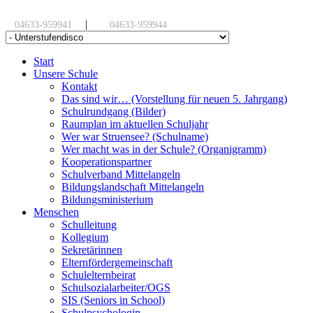
|
04633-959941
04633-959944
Start
Unsere Schule
Kontakt
Das sind wir… (Vorstellung für neuen 5. Jahrgang)
Schulrundgang (Bilder)
Raumplan im aktuellen Schuljahr
Wer war Struensee? (Schulname)
Wer macht was in der Schule? (Organigramm)
Kooperationspartner
Schulverband Mittelangeln
Bildungslandschaft Mittelangeln
Bildungsministerium
Menschen
Schulleitung
Kollegium
Sekretärinnen
Elternfördergemeinschaft
Schulelternbeirat
Schulsozialarbeiter/OGS
SIS (Seniors in School)
Schulpsychologin