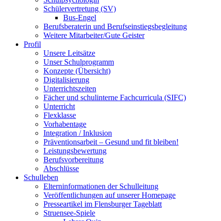
Schülervertretung (SV)
Bus-Engel
Berufsberaterin und Berufseinstiegsbegleitung
Weitere Mitarbeiter/Gute Geister
Profil
Unsere Leitsätze
Unser Schulprogramm
Konzepte (Übersicht)
Digitalisierung
Unterrichtszeiten
Fächer und schulinterne Fachcurricula (SIFC)
Unterricht
Flexklasse
Vorhabentage
Integration / Inklusion
Präventionsarbeit – Gesund und fit bleiben!
Leistungsbewertung
Berufsvorbereitung
Abschlüsse
Schulleben
Elterninformationen der Schulleitung
Veröffentlichungen auf unserer Homepage
Presseartikel im Flensburger Tageblatt
Struensee-Spiele