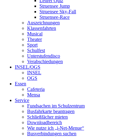
Lehrer Quiz
Struensee Jump
Struensee Sky-Fall
Struensee-Race
Auszeichnungen
Klassenfahrten
Musical
Theater
Sport
Schulfest
Unterstufendisco
Verabschiedungen
INSEL/OGS
INSEL
OGS
Essen
Cafeteria
Mensa
Service
Fundsachen im Schulzentrum
Busfahrkarte beantragen
Schließfächer mieten
Downloadbereich
Wie nutze ich „i-Net-Menue“
Busverbindungen suchen