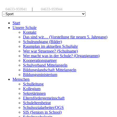
|
04633-959941
04633-959944
Start
Unsere Schule
Kontakt
Das sind wir… (Vorstellung für neuen 5. Jahrgang)
Schulrundgang (Bilder)
Raumplan im aktuellen Schuljahr
Wer war Struensee? (Schulname)
Wer macht was in der Schule? (Organigramm)
Kooperationspartner
Schulverband Mittelangeln
Bildungslandschaft Mittelangeln
Bildungsministerium
Menschen
Schulleitung
Kollegium
Sekretärinnen
Elternfördergemeinschaft
Schulelternbeirat
Schulsozialarbeiter/OGS
SIS (Seniors in School)
Schulpsychologin