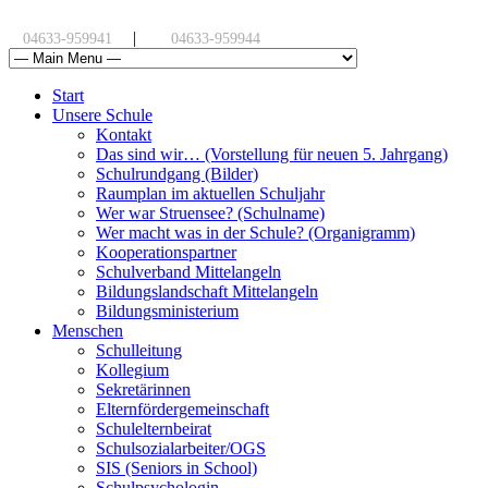
|
04633-959941
04633-959944
Start
Unsere Schule
Kontakt
Das sind wir… (Vorstellung für neuen 5. Jahrgang)
Schulrundgang (Bilder)
Raumplan im aktuellen Schuljahr
Wer war Struensee? (Schulname)
Wer macht was in der Schule? (Organigramm)
Kooperationspartner
Schulverband Mittelangeln
Bildungslandschaft Mittelangeln
Bildungsministerium
Menschen
Schulleitung
Kollegium
Sekretärinnen
Elternfördergemeinschaft
Schulelternbeirat
Schulsozialarbeiter/OGS
SIS (Seniors in School)
Schulpsychologin