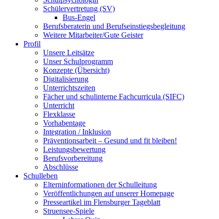
Schülervertretung (SV)
Bus-Engel
Berufsberaterin und Berufseinstiegsbegleitung
Weitere Mitarbeiter/Gute Geister
Profil
Unsere Leitsätze
Unser Schulprogramm
Konzepte (Übersicht)
Digitalisierung
Unterrichtszeiten
Fächer und schulinterne Fachcurricula (SIFC)
Unterricht
Flexklasse
Vorhabentage
Integration / Inklusion
Präventionsarbeit – Gesund und fit bleiben!
Leistungsbewertung
Berufsvorbereitung
Abschlüsse
Schulleben
Elterninformationen der Schulleitung
Veröffentlichungen auf unserer Homepage
Presseartikel im Flensburger Tageblatt
Struensee-Spiele