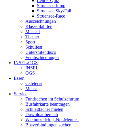
Lehrer Quiz
Struensee Jump
Struensee Sky-Fall
Struensee-Race
Auszeichnungen
Klassenfahrten
Musical
Theater
Sport
Schulfest
Unterstufendisco
Verabschiedungen
INSEL/OGS
INSEL
OGS
Essen
Cafeteria
Mensa
Service
Fundsachen im Schulzentrum
Busfahrkarte beantragen
Schließfächer mieten
Downloadbereich
Wie nutze ich „i-Net-Menue“
Busverbindungen suchen