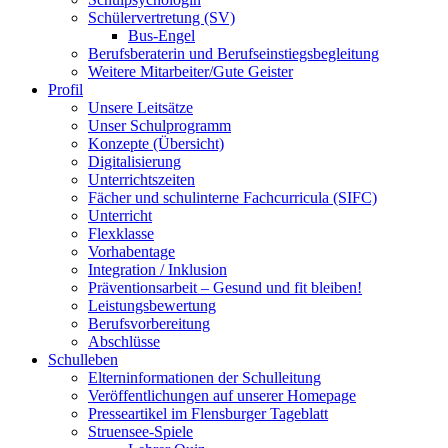
Schülervertretung (SV)
Bus-Engel
Berufsberaterin und Berufseinstiegsbegleitung
Weitere Mitarbeiter/Gute Geister
Profil
Unsere Leitsätze
Unser Schulprogramm
Konzepte (Übersicht)
Digitalisierung
Unterrichtszeiten
Fächer und schulinterne Fachcurricula (SIFC)
Unterricht
Flexklasse
Vorhabentage
Integration / Inklusion
Präventionsarbeit – Gesund und fit bleiben!
Leistungsbewertung
Berufsvorbereitung
Abschlüsse
Schulleben
Elterninformationen der Schulleitung
Veröffentlichungen auf unserer Homepage
Presseartikel im Flensburger Tageblatt
Struensee-Spiele