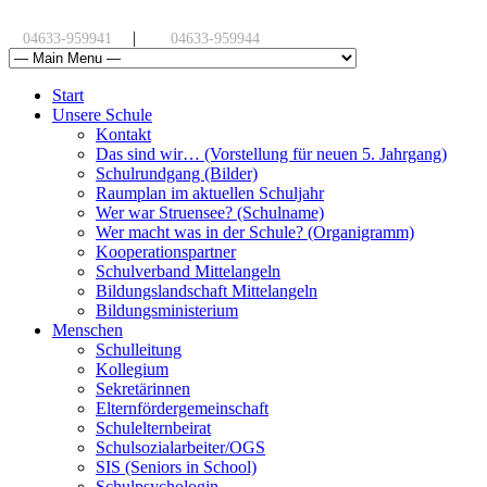
|
04633-959941
04633-959944
Start
Unsere Schule
Kontakt
Das sind wir… (Vorstellung für neuen 5. Jahrgang)
Schulrundgang (Bilder)
Raumplan im aktuellen Schuljahr
Wer war Struensee? (Schulname)
Wer macht was in der Schule? (Organigramm)
Kooperationspartner
Schulverband Mittelangeln
Bildungslandschaft Mittelangeln
Bildungsministerium
Menschen
Schulleitung
Kollegium
Sekretärinnen
Elternfördergemeinschaft
Schulelternbeirat
Schulsozialarbeiter/OGS
SIS (Seniors in School)
Schulpsychologin