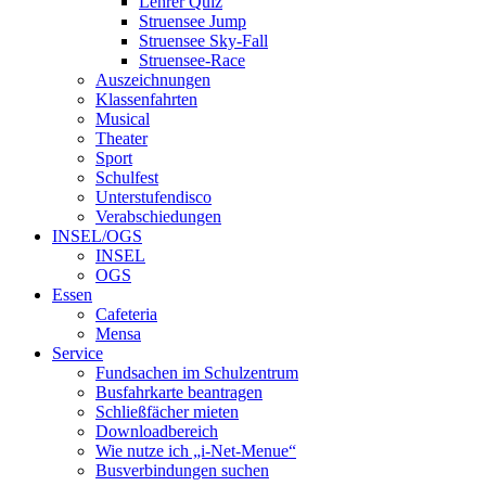
Lehrer Quiz
Struensee Jump
Struensee Sky-Fall
Struensee-Race
Auszeichnungen
Klassenfahrten
Musical
Theater
Sport
Schulfest
Unterstufendisco
Verabschiedungen
INSEL/OGS
INSEL
OGS
Essen
Cafeteria
Mensa
Service
Fundsachen im Schulzentrum
Busfahrkarte beantragen
Schließfächer mieten
Downloadbereich
Wie nutze ich „i-Net-Menue“
Busverbindungen suchen