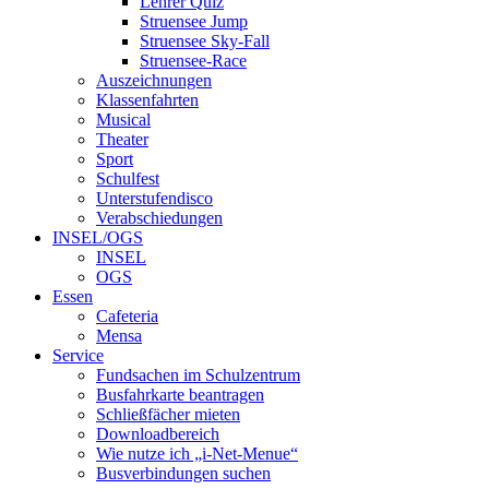
Lehrer Quiz
Struensee Jump
Struensee Sky-Fall
Struensee-Race
Auszeichnungen
Klassenfahrten
Musical
Theater
Sport
Schulfest
Unterstufendisco
Verabschiedungen
INSEL/OGS
INSEL
OGS
Essen
Cafeteria
Mensa
Service
Fundsachen im Schulzentrum
Busfahrkarte beantragen
Schließfächer mieten
Downloadbereich
Wie nutze ich „i-Net-Menue“
Busverbindungen suchen