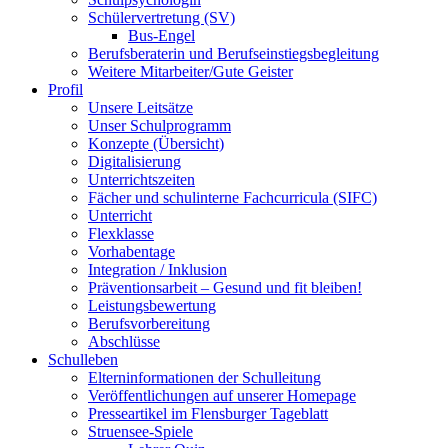
Schülervertretung (SV)
Bus-Engel
Berufsberaterin und Berufseinstiegsbegleitung
Weitere Mitarbeiter/Gute Geister
Profil
Unsere Leitsätze
Unser Schulprogramm
Konzepte (Übersicht)
Digitalisierung
Unterrichtszeiten
Fächer und schulinterne Fachcurricula (SIFC)
Unterricht
Flexklasse
Vorhabentage
Integration / Inklusion
Präventionsarbeit – Gesund und fit bleiben!
Leistungsbewertung
Berufsvorbereitung
Abschlüsse
Schulleben
Elterninformationen der Schulleitung
Veröffentlichungen auf unserer Homepage
Presseartikel im Flensburger Tageblatt
Struensee-Spiele