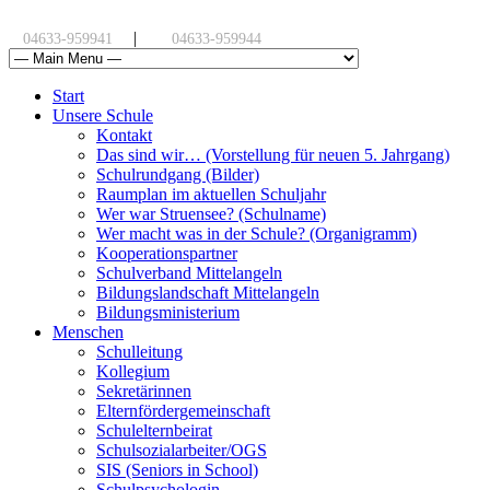
|
04633-959941
04633-959944
Start
Unsere Schule
Kontakt
Das sind wir… (Vorstellung für neuen 5. Jahrgang)
Schulrundgang (Bilder)
Raumplan im aktuellen Schuljahr
Wer war Struensee? (Schulname)
Wer macht was in der Schule? (Organigramm)
Kooperationspartner
Schulverband Mittelangeln
Bildungslandschaft Mittelangeln
Bildungsministerium
Menschen
Schulleitung
Kollegium
Sekretärinnen
Elternfördergemeinschaft
Schulelternbeirat
Schulsozialarbeiter/OGS
SIS (Seniors in School)
Schulpsychologin