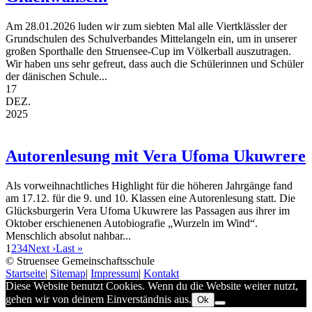
Am 28.01.2026 luden wir zum siebten Mal alle Viertklässler der
Grundschulen des Schulverbandes Mittelangeln ein, um in unserer
großen Sporthalle den Struensee-Cup im Völkerball auszutragen.
Wir haben uns sehr gefreut, dass auch die Schülerinnen und Schüler
der dänischen Schule...
17
DEZ.
2025
Autorenlesung mit Vera Ufoma Ukuwrere
Als vorweihnachtliches Highlight für die höheren Jahrgänge fand
am 17.12. für die 9. und 10. Klassen eine Autorenlesung statt. Die
Glücksburgerin Vera Ufoma Ukuwrere las Passagen aus ihrer im
Oktober erschienenen Autobiografie „Wurzeln im Wind“.
Menschlich absolut nahbar...
1
2
3
4
Next ›
Last »
© Struensee Gemeinschaftsschule
Startseite
|
Sitemap
|
Impressum
|
Kontakt
Diese Website benutzt Cookies. Wenn du die Website weiter nutzt,
gehen wir von deinem Einverständnis aus.
Ok