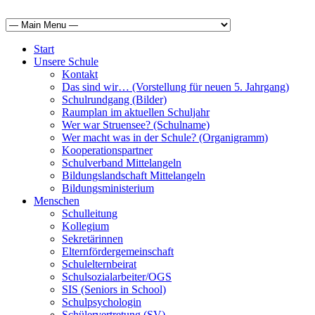
Start
Unsere Schule
Kontakt
Das sind wir… (Vorstellung für neuen 5. Jahrgang)
Schulrundgang (Bilder)
Raumplan im aktuellen Schuljahr
Wer war Struensee? (Schulname)
Wer macht was in der Schule? (Organigramm)
Kooperationspartner
Schulverband Mittelangeln
Bildungslandschaft Mittelangeln
Bildungsministerium
Menschen
Schulleitung
Kollegium
Sekretärinnen
Elternfördergemeinschaft
Schulelternbeirat
Schulsozialarbeiter/OGS
SIS (Seniors in School)
Schulpsychologin
Schülervertretung (SV)