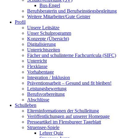
Bus-Engel
Berufsberaterin und Berufseinstiegsbegleitung
Weitere Mitarbeiter/Gute Geister
Profil
Unsere Leitsätze
Unser Schulprogramm
Konzepte (Übersicht)
Digitalisierung
Unterrichtszeiten
Fächer und schulinterne Fachcurricula (SIFC)
Unterricht
Flexklasse
Vorhabentage
Integration / Inklusion
Präventionsarbeit – Gesund und fit bleiben!
Leistungsbewertung
Berufsvorbereitung
Abschlüsse
Schulleben
Elterninformationen der Schulleitung
Veröffentlichungen auf unserer Homepage
Presseartikel im Flensburger Tageblatt
Struensee-Spiele
Lehrer Quiz