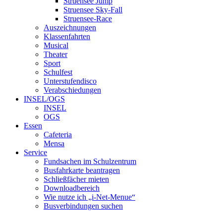
Struensee Jump
Struensee Sky-Fall
Struensee-Race
Auszeichnungen
Klassenfahrten
Musical
Theater
Sport
Schulfest
Unterstufendisco
Verabschiedungen
INSEL/OGS
INSEL
OGS
Essen
Cafeteria
Mensa
Service
Fundsachen im Schulzentrum
Busfahrkarte beantragen
Schließfächer mieten
Downloadbereich
Wie nutze ich „i-Net-Menue“
Busverbindungen suchen