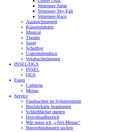
Lehrer Quiz
Struensee Jump
Struensee Sky-Fall
Struensee-Race
Auszeichnungen
Klassenfahrten
Musical
Theater
Sport
Schulfest
Unterstufendisco
Verabschiedungen
INSEL/OGS
INSEL
OGS
Essen
Cafeteria
Mensa
Service
Fundsachen im Schulzentrum
Busfahrkarte beantragen
Schließfächer mieten
Downloadbereich
Wie nutze ich „i-Net-Menue“
Busverbindungen suchen