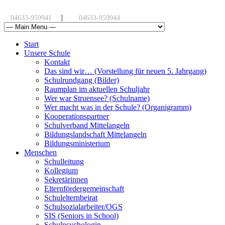
|
04633-959941
04633-959944
Start
Unsere Schule
Kontakt
Das sind wir… (Vorstellung für neuen 5. Jahrgang)
Schulrundgang (Bilder)
Raumplan im aktuellen Schuljahr
Wer war Struensee? (Schulname)
Wer macht was in der Schule? (Organigramm)
Kooperationspartner
Schulverband Mittelangeln
Bildungslandschaft Mittelangeln
Bildungsministerium
Menschen
Schulleitung
Kollegium
Sekretärinnen
Elternfördergemeinschaft
Schulelternbeirat
Schulsozialarbeiter/OGS
SIS (Seniors in School)
Schulpsychologin