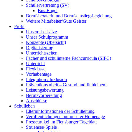
Schülervertretung (SV)
Bus-Engel
Berufsberaterin und Berufseinstiegsbegleitung
Weitere Mitarbeiter/Gute Geister
Profil
Unsere Leitsätze
Unser Schulprogramm
Konzepte (Übersicht)
Digitalisierung
Unterrichtszeiten
Fächer und schulinterne Fachcurricula (SIFC)
Unterricht
Flexklasse
Vorhabentage
Integration / Inklusion
Präventionsarbeit – Gesund und fit bleiben!
Leistungsbewertung
Berufsvorbereitung
Abschlüsse
Schulleben
Elterninformationen der Schulleitung
Veröffentlichungen auf unserer Homepage
Presseartikel im Flensburger Tageblatt
Struensee-Spiele