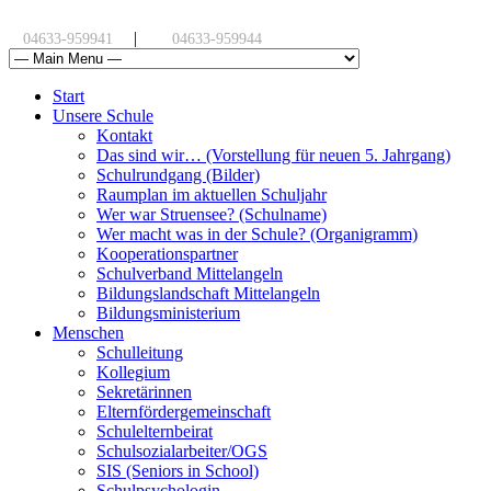
|
04633-959941
04633-959944
Start
Unsere Schule
Kontakt
Das sind wir… (Vorstellung für neuen 5. Jahrgang)
Schulrundgang (Bilder)
Raumplan im aktuellen Schuljahr
Wer war Struensee? (Schulname)
Wer macht was in der Schule? (Organigramm)
Kooperationspartner
Schulverband Mittelangeln
Bildungslandschaft Mittelangeln
Bildungsministerium
Menschen
Schulleitung
Kollegium
Sekretärinnen
Elternfördergemeinschaft
Schulelternbeirat
Schulsozialarbeiter/OGS
SIS (Seniors in School)
Schulpsychologin