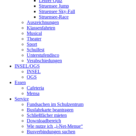
Lehrer Quiz
Struensee Jump
Struensee Sky-Fall
Struensee-Race
Auszeichnungen
Klassenfahrten
Musical
Theater
Sport
Schulfest
Unterstufendisco
Verabschiedungen
INSEL/OGS
INSEL
OGS
Essen
Cafeteria
Mensa
Service
Fundsachen im Schulzentrum
Busfahrkarte beantragen
Schließfächer mieten
Downloadbereich
Wie nutze ich „i-Net-Menue“
Busverbindungen suchen