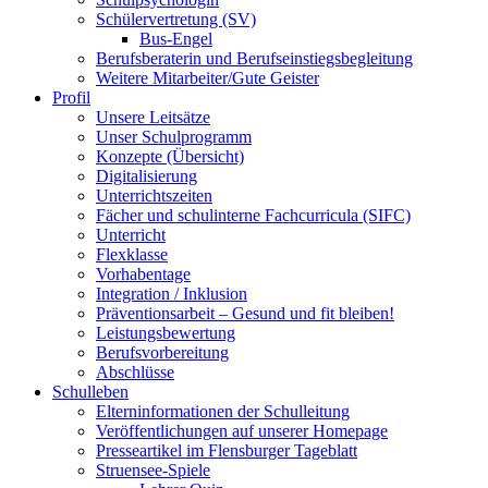
Schülervertretung (SV)
Bus-Engel
Berufsberaterin und Berufseinstiegsbegleitung
Weitere Mitarbeiter/Gute Geister
Profil
Unsere Leitsätze
Unser Schulprogramm
Konzepte (Übersicht)
Digitalisierung
Unterrichtszeiten
Fächer und schulinterne Fachcurricula (SIFC)
Unterricht
Flexklasse
Vorhabentage
Integration / Inklusion
Präventionsarbeit – Gesund und fit bleiben!
Leistungsbewertung
Berufsvorbereitung
Abschlüsse
Schulleben
Elterninformationen der Schulleitung
Veröffentlichungen auf unserer Homepage
Presseartikel im Flensburger Tageblatt
Struensee-Spiele