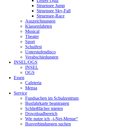
Lehrer Quiz
Struensee Jump
Struensee Sky-Fall
Struensee-Race
Auszeichnungen
Klassenfahrten
Musical
Theater
Sport
Schulfest
Unterstufendisco
Verabschiedungen
INSEL/OGS
INSEL
OGS
Essen
Cafeteria
Mensa
Service
Fundsachen im Schulzentrum
Busfahrkarte beantragen
Schließfächer mieten
Downloadbereich
Wie nutze ich „i-Net-Menue“
Busverbindungen suchen