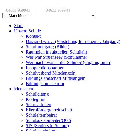
|
04633-959941
04633-959944
Start
Unsere Schule
Kontakt
Das sind wir… (Vorstellung für neuen 5. Jahrgang)
Schulrundgang (Bilder)
Raumplan im aktuellen Schuljahr
Wer war Struensee? (Schulname)
Wer macht was in der Schule? (Organigramm)
Kooperationspartner
Schulverband Mittelangeln
Bildungslandschaft Mittelangeln
Bildungsministerium
Menschen
Schulleitung
Kollegium
Sekretärinnen
Elternfördergemeinschaft
Schulelternbeirat
Schulsozialarbeiter/OGS
SIS (Seniors in School)
Schulpsychologin