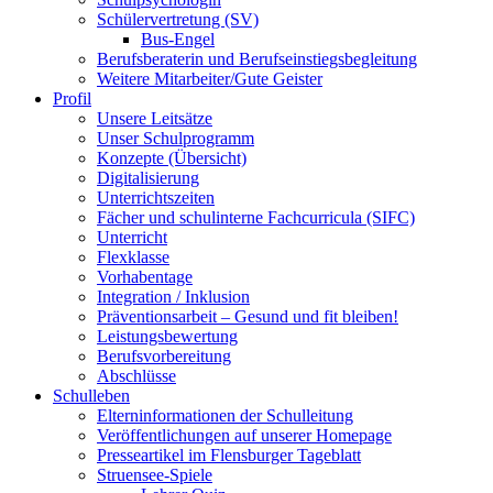
Schülervertretung (SV)
Bus-Engel
Berufsberaterin und Berufseinstiegsbegleitung
Weitere Mitarbeiter/Gute Geister
Profil
Unsere Leitsätze
Unser Schulprogramm
Konzepte (Übersicht)
Digitalisierung
Unterrichtszeiten
Fächer und schulinterne Fachcurricula (SIFC)
Unterricht
Flexklasse
Vorhabentage
Integration / Inklusion
Präventionsarbeit – Gesund und fit bleiben!
Leistungsbewertung
Berufsvorbereitung
Abschlüsse
Schulleben
Elterninformationen der Schulleitung
Veröffentlichungen auf unserer Homepage
Presseartikel im Flensburger Tageblatt
Struensee-Spiele