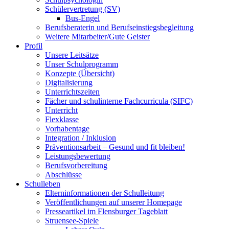
Schülervertretung (SV)
Bus-Engel
Berufsberaterin und Berufseinstiegsbegleitung
Weitere Mitarbeiter/Gute Geister
Profil
Unsere Leitsätze
Unser Schulprogramm
Konzepte (Übersicht)
Digitalisierung
Unterrichtszeiten
Fächer und schulinterne Fachcurricula (SIFC)
Unterricht
Flexklasse
Vorhabentage
Integration / Inklusion
Präventionsarbeit – Gesund und fit bleiben!
Leistungsbewertung
Berufsvorbereitung
Abschlüsse
Schulleben
Elterninformationen der Schulleitung
Veröffentlichungen auf unserer Homepage
Presseartikel im Flensburger Tageblatt
Struensee-Spiele