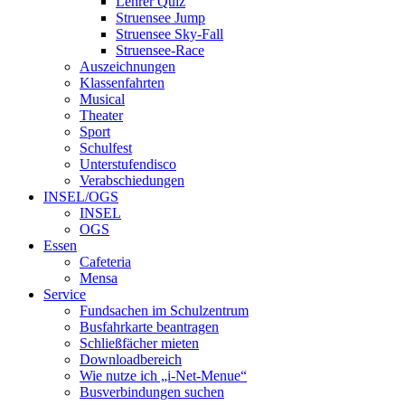
Lehrer Quiz
Struensee Jump
Struensee Sky-Fall
Struensee-Race
Auszeichnungen
Klassenfahrten
Musical
Theater
Sport
Schulfest
Unterstufendisco
Verabschiedungen
INSEL/OGS
INSEL
OGS
Essen
Cafeteria
Mensa
Service
Fundsachen im Schulzentrum
Busfahrkarte beantragen
Schließfächer mieten
Downloadbereich
Wie nutze ich „i-Net-Menue“
Busverbindungen suchen