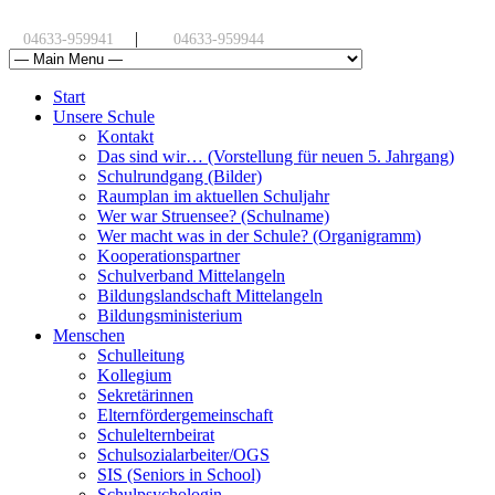
|
04633-959941
04633-959944
Start
Unsere Schule
Kontakt
Das sind wir… (Vorstellung für neuen 5. Jahrgang)
Schulrundgang (Bilder)
Raumplan im aktuellen Schuljahr
Wer war Struensee? (Schulname)
Wer macht was in der Schule? (Organigramm)
Kooperationspartner
Schulverband Mittelangeln
Bildungslandschaft Mittelangeln
Bildungsministerium
Menschen
Schulleitung
Kollegium
Sekretärinnen
Elternfördergemeinschaft
Schulelternbeirat
Schulsozialarbeiter/OGS
SIS (Seniors in School)
Schulpsychologin