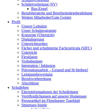
Schülervertretung (SV)
Bus-Engel
Berufsberaterin und Berufseinstiegsbegleitung
Weitere Mitarbeiter/Gute Geister
Profil
Unsere Leitsätze
Unser Schulprogramm
Konzepte (Übersicht)
Digitalisierung
Unterrichtszeiten
Fächer und schulinterne Fachcurricula (SIFC)
Unterricht
Flexklasse
Vorhabentage
Integration / Inklusion
Präventionsarbeit – Gesund und fit bleiben!
Leistungsbewertung
Berufsvorbereitung
Abschlüsse
Schulleben
Elterninformationen der Schulleitung
Veröffentlichungen auf unserer Homepage
Presseartikel im Flensburger Tageblatt
Struensee-Spiele