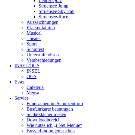
Lehrer Quiz
Struensee Jump
Struensee Sky-Fall
Struensee-Race
Auszeichnungen
Klassenfahrten
Musical
Theater
Sport
Schulfest
Unterstufendisco
Verabschiedungen
INSEL/OGS
INSEL
OGS
Essen
Cafeteria
Mensa
Service
Fundsachen im Schulzentrum
Busfahrkarte beantragen
Schließfächer mieten
Downloadbereich
Wie nutze ich „i-Net-Menue“
Busverbindungen suchen