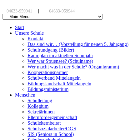
|
04633-959941
04633-959944
Start
Unsere Schule
Kontakt
Das sind wir… (Vorstellung für neuen 5. Jahrgang)
Schulrundgang (Bilder)
Raumplan im aktuellen Schuljahr
Wer war Struensee? (Schulname)
Wer macht was in der Schule? (Organigramm)
Kooperationspartner
Schulverband Mittelangeln
Bildungslandschaft Mittelangeln
Bildungsministerium
Menschen
Schulleitung
Kollegium
Sekretärinnen
Elternfördergemeinschaft
Schulelternbeirat
Schulsozialarbeiter/OGS
SIS (Seniors in School)
Schulpsychologin