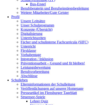
Bus-Engel
Berufsberaterin und Berufseinstiegsbegleitung
Weitere Mitarbeiter/Gute Geister
Profil
Unsere Leitsätze
Unser Schulprogramm
Konzepte (Übersicht)
Digitalisierung
Unterrichtszeiten
Fächer und schulinterne Fachcurricula (SIFC)
Unterricht
Flexklasse
Vorhabentage
Integration / Inklusion
Präventionsarbeit – Gesund und fit bleiben!
Leistungsbewertung
Berufsvorbereitung
Abschlüsse
Schulleben
Elterninformationen der Schulleitung
Veröffentlichungen auf unserer Homepage
Presseartikel im Flensburger Tageblatt
Struensee-Spiele
Lehrer Quiz