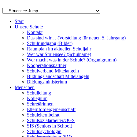
Start
Unsere Schule
Kontakt
Das sind wir… (Vorstellung für neuen 5. Jahrgang)
Schulrundgang (Bilder)
Raumplan im aktuellen Schuljahr
Wer war Struensee? (Schulname)
Wer macht was in der Schule? (Organigramm)
Kooperationspartner
Schulverband Mittelangeln
Bildungslandschaft Mittelangeln
Bildungsministerium
Menschen
Schulleitung
Kollegium
Sekretärinnen
Elternfördergemeinschaft
Schulelternbeirat
Schulsozialarbeiter/OGS
SIS (Seniors in School)
Schulpsychologin
Schülervertretung (SV)