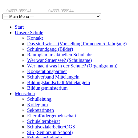
|
04633-959941
04633-959944
Start
Unsere Schule
Kontakt
Das sind wir… (Vorstellung für neuen 5. Jahrgang)
Schulrundgang (Bilder)
Raumplan im aktuellen Schuljahr
Wer war Struensee? (Schulname)
Wer macht was in der Schule? (Organigramm)
Kooperationspartner
Schulverband Mittelangeln
Bildungslandschaft Mittelangeln
Bildungsministerium
Menschen
Schulleitung
Kollegium
Sekretärinnen
Elternfördergemeinschaft
Schulelternbeirat
Schulsozialarbeiter/OGS
SIS (Seniors in School)
Schulpsychologin