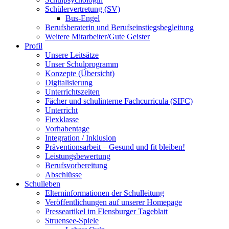
Schülervertretung (SV)
Bus-Engel
Berufsberaterin und Berufseinstiegsbegleitung
Weitere Mitarbeiter/Gute Geister
Profil
Unsere Leitsätze
Unser Schulprogramm
Konzepte (Übersicht)
Digitalisierung
Unterrichtszeiten
Fächer und schulinterne Fachcurricula (SIFC)
Unterricht
Flexklasse
Vorhabentage
Integration / Inklusion
Präventionsarbeit – Gesund und fit bleiben!
Leistungsbewertung
Berufsvorbereitung
Abschlüsse
Schulleben
Elterninformationen der Schulleitung
Veröffentlichungen auf unserer Homepage
Presseartikel im Flensburger Tageblatt
Struensee-Spiele