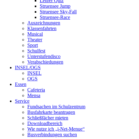
Lehrer Quiz
Struensee Jump
Struensee Sky-Fall
Struensee-Race
Auszeichnungen
Klassenfahrten
Musical
Theater
Sport
Schulfest
Unterstufendisco
Verabschiedungen
INSEL/OGS
INSEL
OGS
Essen
Cafeteria
Mensa
Service
Fundsachen im Schulzentrum
Busfahrkarte beantragen
Schließfächer mieten
Downloadbereich
Wie nutze ich „i-Net-Menue“
Busverbindungen suchen