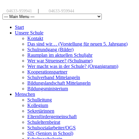
|
04633-959941
04633-959944
Start
Unsere Schule
Kontakt
Das sind wir… (Vorstellung für neuen 5. Jahrgang)
Schulrundgang (Bilder)
Raumplan im aktuellen Schuljahr
Wer war Struensee? (Schulname)
Wer macht was in der Schule? (Organigramm)
Kooperationspartner
Schulverband Mittelangeln
Bildungslandschaft Mittelangeln
Bildungsministerium
Menschen
Schulleitung
Kollegium
Sekretärinnen
Elternfördergemeinschaft
Schulelternbeirat
Schulsozialarbeiter/OGS
SIS (Seniors in School)
Schulpsychologin