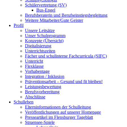
Schülervertretung (SV)
Bus-Engel
Berufsberaterin und Berufseinstiegsbegleitung
Weitere Mitarbeiter/Gute Geister
Profil
Unsere Leitsätze
Unser Schulprogramm
Konzepte (Übersicht)
Digitalisierung
Unterrichtszeiten
Fächer und schulinterne Fachcurricula (SIFC)
Unterricht
Flexklasse
Vorhabentage
Integration / Inklusion
Präventionsarbeit – Gesund und fit bleiben!
Leistungsbewertung
Berufsvorbereitung
Abschlüsse
Schulleben
Elterninformationen der Schulleitung
Veröffentlichungen auf unserer Homepage
Presseartikel im Flensburger Tageblatt
Struensee-Spiele