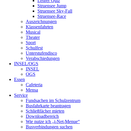
Lehrer Quiz
Struensee Jump
Struensee Sky-Fall
Struensee-Race
Auszeichnungen
Klassenfahrten
Musical
Theater
Sport
Schulfest
Unterstufendisco
Verabschiedungen
INSEL/OGS
INSEL
OGS
Essen
Cafeteria
Mensa
Service
Fundsachen im Schulzentrum
Busfahrkarte beantragen
Schließfächer mieten
Downloadbereich
Wie nutze ich „i-Net-Menue“
Busverbindungen suchen