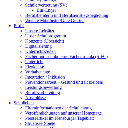
Schülervertretung (SV)
Bus-Engel
Berufsberaterin und Berufseinstiegsbegleitung
Weitere Mitarbeiter/Gute Geister
Profil
Unsere Leitsätze
Unser Schulprogramm
Konzepte (Übersicht)
Digitalisierung
Unterrichtszeiten
Fächer und schulinterne Fachcurricula (SIFC)
Unterricht
Flexklasse
Vorhabentage
Integration / Inklusion
Präventionsarbeit – Gesund und fit bleiben!
Leistungsbewertung
Berufsvorbereitung
Abschlüsse
Schulleben
Elterninformationen der Schulleitung
Veröffentlichungen auf unserer Homepage
Presseartikel im Flensburger Tageblatt
Struensee-Spiele