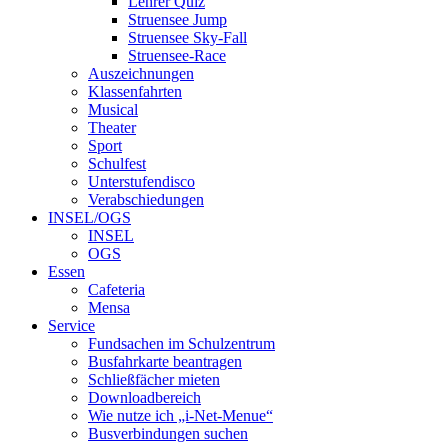
Lehrer Quiz
Struensee Jump
Struensee Sky-Fall
Struensee-Race
Auszeichnungen
Klassenfahrten
Musical
Theater
Sport
Schulfest
Unterstufendisco
Verabschiedungen
INSEL/OGS
INSEL
OGS
Essen
Cafeteria
Mensa
Service
Fundsachen im Schulzentrum
Busfahrkarte beantragen
Schließfächer mieten
Downloadbereich
Wie nutze ich „i-Net-Menue“
Busverbindungen suchen