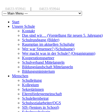
|
04633-959941
04633-959944
Start
Unsere Schule
Kontakt
Das sind wir… (Vorstellung für neuen 5. Jahrgang)
Schulrundgang (Bilder)
Raumplan im aktuellen Schuljahr
Wer war Struensee? (Schulname)
Wer macht was in der Schule? (Organigramm)
Kooperationspartner
Schulverband Mittelangeln
Bildungslandschaft Mittelangeln
Bildungsministerium
Menschen
Schulleitung
Kollegium
Sekretärinnen
Elternfördergemeinschaft
Schulelternbeirat
Schulsozialarbeiter/OGS
SIS (Seniors in School)
Schulpsychologin