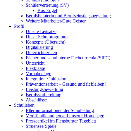
Schülervertretung (SV)
Bus-Engel
Berufsberaterin und Berufseinstiegsbegleitung
Weitere Mitarbeiter/Gute Geister
Profil
Unsere Leitsätze
Unser Schulprogramm
Konzepte (Übersicht)
Digitalisierung
Unterrichtszeiten
Fächer und schulinterne Fachcurricula (SIFC)
Unterricht
Flexklasse
Vorhabentage
Integration / Inklusion
Präventionsarbeit – Gesund und fit bleiben!
Leistungsbewertung
Berufsvorbereitung
Abschlüsse
Schulleben
Elterninformationen der Schulleitung
Veröffentlichungen auf unserer Homepage
Presseartikel im Flensburger Tageblatt
Struensee-Spiele