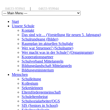
|
04633-959941
04633-959944
Start
Unsere Schule
Kontakt
Das sind wir… (Vorstellung für neuen 5. Jahrgang)
Schulrundgang (Bilder)
Raumplan im aktuellen Schuljahr
Wer war Struensee? (Schulname)
Wer macht was in der Schule? (Organigramm)
Kooperationspartner
Schulverband Mittelangeln
Bildungslandschaft Mittelangeln
Bildungsministerium
Menschen
Schulleitung
Kollegium
Sekretärinnen
Elternfördergemeinschaft
Schulelternbeirat
Schulsozialarbeiter/OGS
SIS (Seniors in School)
Schulpsychologin