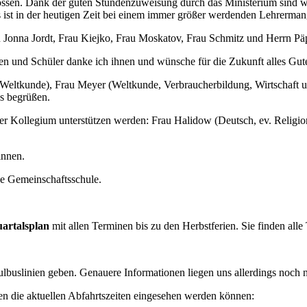
ssen. Dank der guten Stundenzuweisung durch das Ministerium sind wir 
 ist in der heutigen Zeit bei einem immer größer werdenden Lehrermang
Jonna Jordt, Frau Kiejko, Frau Moskatov, Frau Schmitz und Herrn Pä
nen und Schüler danke ich ihnen und wünsche für die Zukunft alles Gut
 Weltkunde), Frau Meyer (Weltkunde, Verbraucherbildung, Wirtschaft un
s begrüßen.
unser Kollegium unterstützen werden: Frau Halidow (Deutsch, ev. Relig
innen.
ee Gemeinschaftsschule.
uartalsplan
mit allen Terminen bis zu den Herbstferien. Sie finden al
lbuslinien geben. Genauere Informationen liegen uns allerdings noch n
nen die aktuellen Abfahrtszeiten eingesehen werden können: