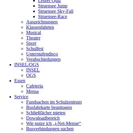
Lehrer Quiz
Struensee Jump
Struensee Sky-Fall
Struensee-Race
Auszeichnungen
Klassenfahrten
Musical
Theater
Sport
Schulfest
Unterstufendisco
Verabschiedungen
INSEL/OGS
INSEL
OGS
Essen
Cafeteria
Mensa
Service
Fundsachen im Schulzentrum
Busfahrkarte beantragen
Schließfächer mieten
Downloadbereich
Wie nutze ich „i-Net-Menue“
Busverbindungen suchen