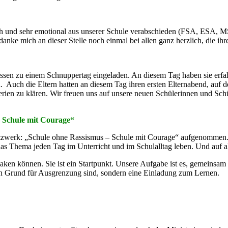
ich und sehr emotional aus unserer Schule verabschieden (FSA, ESA, 
anke mich an dieser Stelle noch einmal bei allen ganz herzlich, die ihr
sen zu einem Schnuppertag eingeladen. An diesem Tag haben sie erfah
Auch die Eltern hatten an diesem Tag ihren ersten Elternabend, auf dem
erien zu klären. Wir freuen uns auf unsere neuen Schülerinnen und Schü
– Schule mit Courage“
etzwerk: „Schule ohne Rassismus – Schule mit Courage“ aufgenommen. Ich
das Thema jeden Tag im Unterricht und im Schulalltag leben. Und auf a
haken können. Sie ist ein Startpunkt. Unsere Aufgabe ist es, gemeinsam d
in Grund für Ausgrenzung sind, sondern eine Einladung zum Lernen.