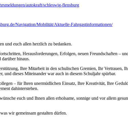
hrsmeldungen/autokraft/schleswig-flensburg
sburg.de/Navigation/Mobilität/Aktuelle-Fahrgastinformationen/
nen und euch allen herzlich zu bedanken.
fortschritten, Herausforderungen, Erfolgen, neuen Freundschaften – und
d darüber hinaus.
erstützung, Ihre Mitarbeit in den schulischen Gremien, Ihr Vertrauen, 
r, und dieses Miteinander war auch in diesem Schuljahr spürbar.
gen – für Ihren unermüdlichen Einsatz, Ihre Kreativität, Ihre Geduld
ement dahinterstehen.
ch wünsche euch und Ihnen allen erholsame, sonnige und vor allem gesu
, was wir gemeinsam gestalten dürfen.