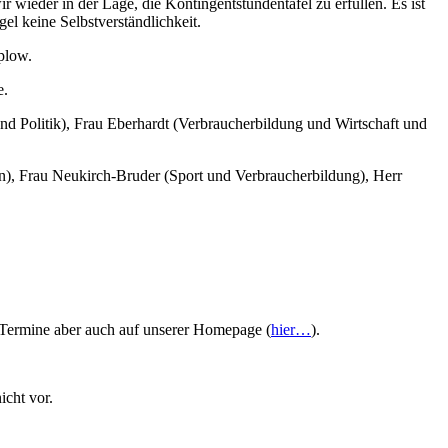
wieder in der Lage, die Kontingentstundentafel zu erfüllen. Es ist
el keine Selbstverständlichkeit.
plow.
e.
d Politik), Frau Eberhardt (Verbraucherbildung und Wirtschaft und
ion), Frau Neukirch-Bruder (Sport und Verbraucherbildung), Herr
le Termine aber auch auf unserer Homepage
(
hier…
).
icht vor.