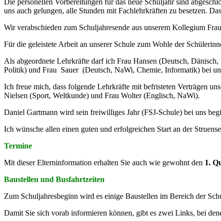
Die personellen Vorbereitungen für das neue Schuljahr sind abgeschlo
uns auch gelungen, alle Stunden mit Fachlehrkräften zu besetzen. Das
Wir verabschieden zum Schuljahresende aus unserem Kollegium Frau 
Für die geleistete Arbeit an unserer Schule zum Wohle der Schülerin
Als abgeordnete Lehrkräfte darf ich Frau Hansen (Deutsch, Dänisch,
Politik) und Frau Sauer (Deutsch, NaWi, Chemie, Informatik) bei un
Ich freue mich, dass folgende Lehrkräfte mit befristeten Verträgen 
Nielsen (Sport, Weltkunde) und Frau Wolter (Englisch, NaWi).
Daniel Gartmann wird sein freiwilliges Jahr (FSJ-Schule) bei uns beg
Ich wünsche allen einen guten und erfolgreichen Start an der Struens
Termine
Mit dieser Elterninformation erhalten Sie auch wie gewohnt den
1. Q
Baustellen und Busfahrtzeiten
Zum Schuljahresbeginn wird es einige Baustellen im Bereich der Schu
Damit Sie sich vorab informieren können, gibt es zwei Links, bei de