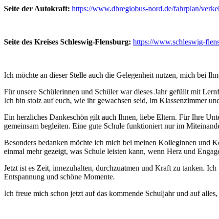
Seite der Autokraft:
https://www.dbregiobus-nord.de/fahrplan/verke
Seite des Kreises Schleswig-Flensburg:
https://www.schleswig-flen
Ich möchte an dieser Stelle auch die Gelegenheit nutzen, mich bei Ih
Für unsere Schülerinnen und Schüler war dieses Jahr gefüllt mit Lern
Ich bin stolz auf euch, wie ihr gewachsen seid, im Klassenzimmer un
Ein herzliches Dankeschön gilt auch Ihnen, liebe Eltern. Für Ihre Unt
gemeinsam begleiten. Eine gute Schule funktioniert nur im Miteinande
Besonders bedanken möchte ich mich bei meinen Kolleginnen und Kolle
einmal mehr gezeigt, was Schule leisten kann, wenn Herz und Engag
Jetzt ist es Zeit, innezuhalten, durchzuatmen und Kraft zu tanken. I
Entspannung und schöne Momente.
Ich freue mich schon jetzt auf das kommende Schuljahr und auf alles