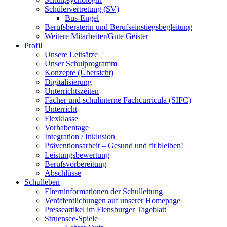
Schülervertretung (SV)
Bus-Engel
Berufsberaterin und Berufseinstiegsbegleitung
Weitere Mitarbeiter/Gute Geister
Profil
Unsere Leitsätze
Unser Schulprogramm
Konzepte (Übersicht)
Digitalisierung
Unterrichtszeiten
Fächer und schulinterne Fachcurricula (SIFC)
Unterricht
Flexklasse
Vorhabentage
Integration / Inklusion
Präventionsarbeit – Gesund und fit bleiben!
Leistungsbewertung
Berufsvorbereitung
Abschlüsse
Schulleben
Elterninformationen der Schulleitung
Veröffentlichungen auf unserer Homepage
Presseartikel im Flensburger Tageblatt
Struensee-Spiele