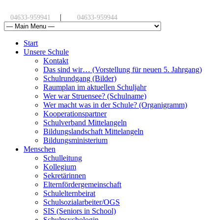
|
04633-959941
04633-959944
Start
Unsere Schule
Kontakt
Das sind wir… (Vorstellung für neuen 5. Jahrgang)
Schulrundgang (Bilder)
Raumplan im aktuellen Schuljahr
Wer war Struensee? (Schulname)
Wer macht was in der Schule? (Organigramm)
Kooperationspartner
Schulverband Mittelangeln
Bildungslandschaft Mittelangeln
Bildungsministerium
Menschen
Schulleitung
Kollegium
Sekretärinnen
Elternfördergemeinschaft
Schulelternbeirat
Schulsozialarbeiter/OGS
SIS (Seniors in School)
Schulpsychologin