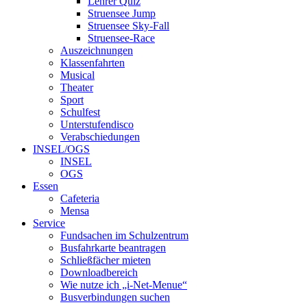
Lehrer Quiz
Struensee Jump
Struensee Sky-Fall
Struensee-Race
Auszeichnungen
Klassenfahrten
Musical
Theater
Sport
Schulfest
Unterstufendisco
Verabschiedungen
INSEL/OGS
INSEL
OGS
Essen
Cafeteria
Mensa
Service
Fundsachen im Schulzentrum
Busfahrkarte beantragen
Schließfächer mieten
Downloadbereich
Wie nutze ich „i-Net-Menue“
Busverbindungen suchen