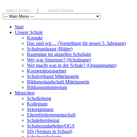
|
04633-959941
04633-959944
Start
Unsere Schule
Kontakt
Das sind wir… (Vorstellung für neuen 5. Jahrgang)
Schulrundgang (Bilder)
Raumplan im aktuellen Schuljahr
Wer war Struensee? (Schulname)
Wer macht was in der Schule? (Organigramm)
Kooperationspartner
Schulverband Mittelangeln
Bildungslandschaft Mittelangeln
Bildungsministerium
Menschen
Schulleitung
Kollegium
Sekretärinnen
Elternfördergemeinschaft
Schulelternbeirat
Schulsozialarbeiter/OGS
SIS (Seniors in School)
Schulpsychologin