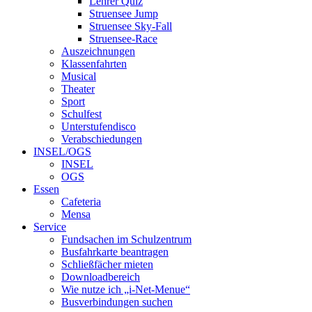
Lehrer Quiz
Struensee Jump
Struensee Sky-Fall
Struensee-Race
Auszeichnungen
Klassenfahrten
Musical
Theater
Sport
Schulfest
Unterstufendisco
Verabschiedungen
INSEL/OGS
INSEL
OGS
Essen
Cafeteria
Mensa
Service
Fundsachen im Schulzentrum
Busfahrkarte beantragen
Schließfächer mieten
Downloadbereich
Wie nutze ich „i-Net-Menue“
Busverbindungen suchen