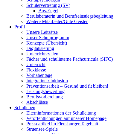
Schülervertretung (SV)
Bus-Engel
Berufsberaterin und Berufseinstiegsbegleitung
Weitere Mitarbeiter/Gute Geister
Profil
Unsere Leitsätze
Unser Schulprogramm
Konzepte (Übersicht)
Digitalisierung
Unterrichtszeiten
Fächer und schulinterne Fachcurricula (SIFC)
Unterricht
Flexklasse
Vorhabentage
Integration / Inklusion
Präventionsarbeit – Gesund und fit bleiben!
Leistungsbewertung
Berufsvorbereitung
Abschlüsse
Schulleben
Elterninformationen der Schulleitung
Veröffentlichungen auf unserer Homepage
Presseartikel im Flensburger Tageblatt
Struensee-Spiele