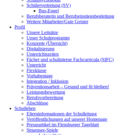
Schülervertretung (SV)
Bus-Engel
Berufsberaterin und Berufseinstiegsbegleitung
Weitere Mitarbeiter/Gute Geister
Profil
Unsere Leitsätze
Unser Schulprogramm
Konzepte (Übersicht)
Digitalisierung
Unterrichtszeiten
Fächer und schulinterne Fachcurricula (SIFC)
Unterricht
Flexklasse
Vorhabentage
Integration / Inklusion
Präventionsarbeit – Gesund und fit bleiben!
Leistungsbewertung
Berufsvorbereitung
Abschlüsse
Schulleben
Elterninformationen der Schulleitung
Veröffentlichungen auf unserer Homepage
Presseartikel im Flensburger Tageblatt
Struensee-Spiele