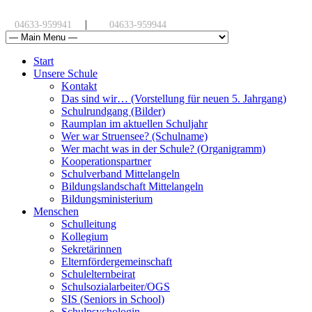
|
04633-959941
04633-959944
Start
Unsere Schule
Kontakt
Das sind wir… (Vorstellung für neuen 5. Jahrgang)
Schulrundgang (Bilder)
Raumplan im aktuellen Schuljahr
Wer war Struensee? (Schulname)
Wer macht was in der Schule? (Organigramm)
Kooperationspartner
Schulverband Mittelangeln
Bildungslandschaft Mittelangeln
Bildungsministerium
Menschen
Schulleitung
Kollegium
Sekretärinnen
Elternfördergemeinschaft
Schulelternbeirat
Schulsozialarbeiter/OGS
SIS (Seniors in School)
Schulpsychologin