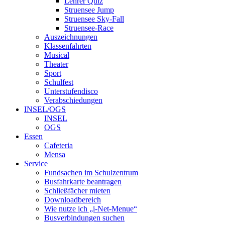
Lehrer Quiz
Struensee Jump
Struensee Sky-Fall
Struensee-Race
Auszeichnungen
Klassenfahrten
Musical
Theater
Sport
Schulfest
Unterstufendisco
Verabschiedungen
INSEL/OGS
INSEL
OGS
Essen
Cafeteria
Mensa
Service
Fundsachen im Schulzentrum
Busfahrkarte beantragen
Schließfächer mieten
Downloadbereich
Wie nutze ich „i-Net-Menue“
Busverbindungen suchen