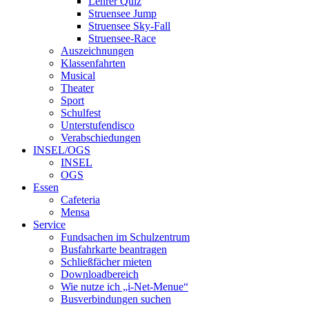
Lehrer Quiz
Struensee Jump
Struensee Sky-Fall
Struensee-Race
Auszeichnungen
Klassenfahrten
Musical
Theater
Sport
Schulfest
Unterstufendisco
Verabschiedungen
INSEL/OGS
INSEL
OGS
Essen
Cafeteria
Mensa
Service
Fundsachen im Schulzentrum
Busfahrkarte beantragen
Schließfächer mieten
Downloadbereich
Wie nutze ich „i-Net-Menue“
Busverbindungen suchen