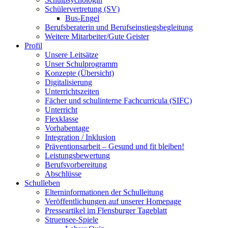
Schülervertretung (SV)
Bus-Engel
Berufsberaterin und Berufseinstiegsbegleitung
Weitere Mitarbeiter/Gute Geister
Profil
Unsere Leitsätze
Unser Schulprogramm
Konzepte (Übersicht)
Digitalisierung
Unterrichtszeiten
Fächer und schulinterne Fachcurricula (SIFC)
Unterricht
Flexklasse
Vorhabentage
Integration / Inklusion
Präventionsarbeit – Gesund und fit bleiben!
Leistungsbewertung
Berufsvorbereitung
Abschlüsse
Schulleben
Elterninformationen der Schulleitung
Veröffentlichungen auf unserer Homepage
Presseartikel im Flensburger Tageblatt
Struensee-Spiele