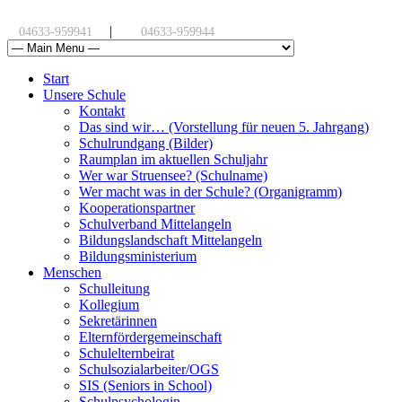
|
04633-959941
04633-959944
Start
Unsere Schule
Kontakt
Das sind wir… (Vorstellung für neuen 5. Jahrgang)
Schulrundgang (Bilder)
Raumplan im aktuellen Schuljahr
Wer war Struensee? (Schulname)
Wer macht was in der Schule? (Organigramm)
Kooperationspartner
Schulverband Mittelangeln
Bildungslandschaft Mittelangeln
Bildungsministerium
Menschen
Schulleitung
Kollegium
Sekretärinnen
Elternfördergemeinschaft
Schulelternbeirat
Schulsozialarbeiter/OGS
SIS (Seniors in School)
Schulpsychologin