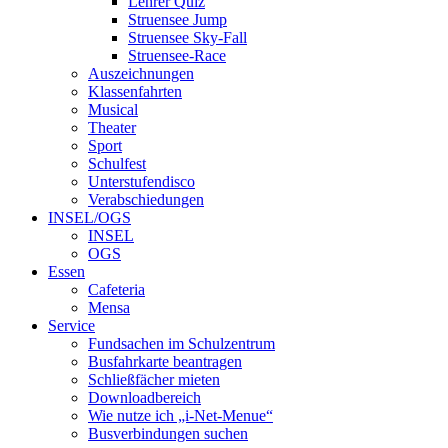
Lehrer Quiz
Struensee Jump
Struensee Sky-Fall
Struensee-Race
Auszeichnungen
Klassenfahrten
Musical
Theater
Sport
Schulfest
Unterstufendisco
Verabschiedungen
INSEL/OGS
INSEL
OGS
Essen
Cafeteria
Mensa
Service
Fundsachen im Schulzentrum
Busfahrkarte beantragen
Schließfächer mieten
Downloadbereich
Wie nutze ich „i-Net-Menue“
Busverbindungen suchen