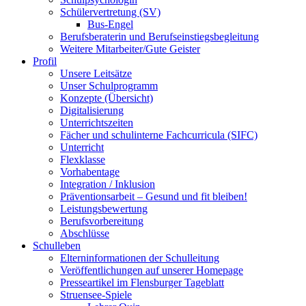
Schülervertretung (SV)
Bus-Engel
Berufsberaterin und Berufseinstiegsbegleitung
Weitere Mitarbeiter/Gute Geister
Profil
Unsere Leitsätze
Unser Schulprogramm
Konzepte (Übersicht)
Digitalisierung
Unterrichtszeiten
Fächer und schulinterne Fachcurricula (SIFC)
Unterricht
Flexklasse
Vorhabentage
Integration / Inklusion
Präventionsarbeit – Gesund und fit bleiben!
Leistungsbewertung
Berufsvorbereitung
Abschlüsse
Schulleben
Elterninformationen der Schulleitung
Veröffentlichungen auf unserer Homepage
Presseartikel im Flensburger Tageblatt
Struensee-Spiele