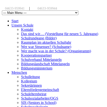
|
04633-959941
04633-959944
Start
Unsere Schule
Kontakt
Das sind wir… (Vorstellung für neuen 5. Jahrgang)
Schulrundgang (Bilder)
Raumplan im aktuellen Schuljahr
Wer war Struensee? (Schulname)
Wer macht was in der Schule? (Organigramm)
Kooperationspartner
Schulverband Mittelangeln
Bildungslandschaft Mittelangeln
Bildungsministerium
Menschen
Schulleitung
Kollegium
Sekretärinnen
Elternfördergemeinschaft
Schulelternbeirat
Schulsozialarbeiter/OGS
SIS (Seniors in School)
Schulpsychologin