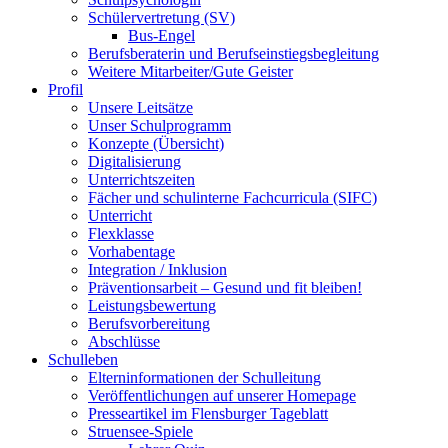
Schülervertretung (SV)
Bus-Engel
Berufsberaterin und Berufseinstiegsbegleitung
Weitere Mitarbeiter/Gute Geister
Profil
Unsere Leitsätze
Unser Schulprogramm
Konzepte (Übersicht)
Digitalisierung
Unterrichtszeiten
Fächer und schulinterne Fachcurricula (SIFC)
Unterricht
Flexklasse
Vorhabentage
Integration / Inklusion
Präventionsarbeit – Gesund und fit bleiben!
Leistungsbewertung
Berufsvorbereitung
Abschlüsse
Schulleben
Elterninformationen der Schulleitung
Veröffentlichungen auf unserer Homepage
Presseartikel im Flensburger Tageblatt
Struensee-Spiele