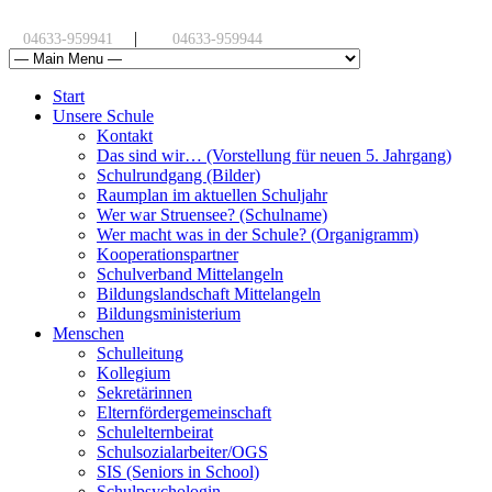
|
04633-959941
04633-959944
Start
Unsere Schule
Kontakt
Das sind wir… (Vorstellung für neuen 5. Jahrgang)
Schulrundgang (Bilder)
Raumplan im aktuellen Schuljahr
Wer war Struensee? (Schulname)
Wer macht was in der Schule? (Organigramm)
Kooperationspartner
Schulverband Mittelangeln
Bildungslandschaft Mittelangeln
Bildungsministerium
Menschen
Schulleitung
Kollegium
Sekretärinnen
Elternfördergemeinschaft
Schulelternbeirat
Schulsozialarbeiter/OGS
SIS (Seniors in School)
Schulpsychologin