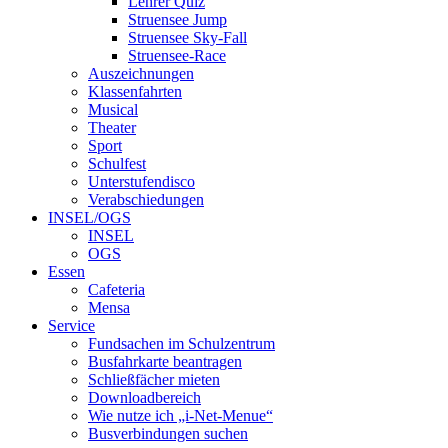
Lehrer Quiz
Struensee Jump
Struensee Sky-Fall
Struensee-Race
Auszeichnungen
Klassenfahrten
Musical
Theater
Sport
Schulfest
Unterstufendisco
Verabschiedungen
INSEL/OGS
INSEL
OGS
Essen
Cafeteria
Mensa
Service
Fundsachen im Schulzentrum
Busfahrkarte beantragen
Schließfächer mieten
Downloadbereich
Wie nutze ich „i-Net-Menue“
Busverbindungen suchen