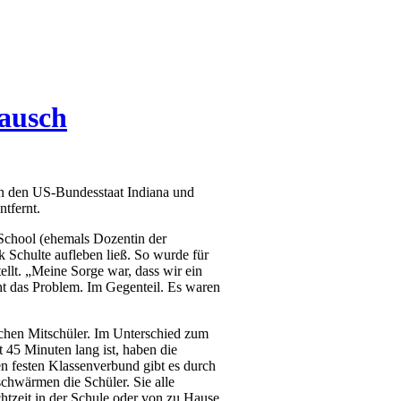
tausch
in den US-Bundesstaat Indiana und
tfernt.
School (ehemals Dozentin der
k Schulte aufleben ließ. So wurde für
llt. „Meine Sorge war, dass wir ein
t das Problem. Im Gegenteil. Es waren
schen Mitschüler. Im Unterschied zum
 45 Minuten lang ist, haben die
en festen Klassenverbund gibt es durch
chwärmen die Schüler. Sie alle
htzeit in der Schule oder von zu Hause