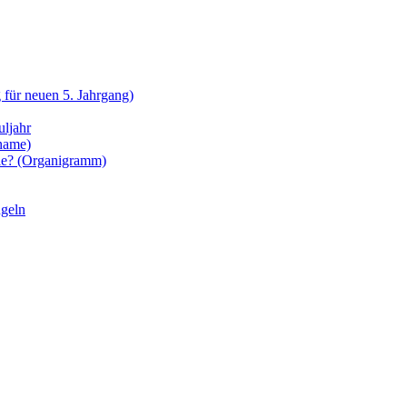
 für neuen 5. Jahrgang)
uljahr
name)
le? (Organigramm)
ngeln