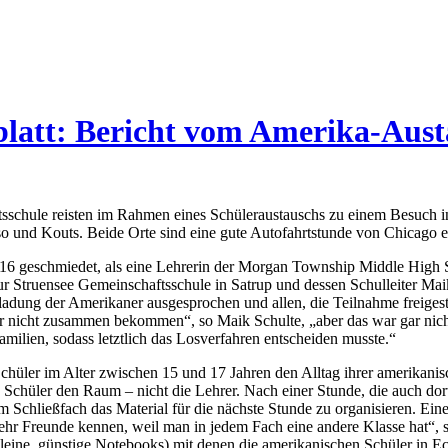
blatt: Bericht vom Amerika-Aus
tsschule reisten im Rahmen eines Schüleraustauschs zu einem Besuch 
so und Kouts. Beide Orte sind eine gute Autofahrtstunde von Chicago en
6 geschmiedet, als eine Lehrerin der Morgan Township Middle High 
ur Struensee Gemeinschaftsschule in Satrup und dessen Schulleiter Mai
ladung der Amerikaner ausgesprochen und allen, die Teilnahme freigeste
r nicht zusammen bekommen“, so Maik Schulte, „aber das war gar nich
milien, sodass letztlich das Losverfahren entscheiden musste.“
chüler im Alter zwischen 15 und 17 Jahren den Alltag ihrer amerikani
 Schüler den Raum – nicht die Lehrer. Nach einer Stunde, die auch dort
m Schließfach das Material für die nächste Stunde zu organisieren. Ein
ehr Freunde kennen, weil man in jedem Fach eine andere Klasse hat“, s
leine, günstige Notebooks) mit denen die amerikanischen Schüler in Ec