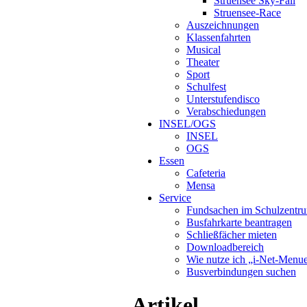
Struensee Sky-Fall
Struensee-Race
Auszeichnungen
Klassenfahrten
Musical
Theater
Sport
Schulfest
Unterstufendisco
Verabschiedungen
INSEL/OGS
INSEL
OGS
Essen
Cafeteria
Mensa
Service
Fundsachen im Schulzentr
Busfahrkarte beantragen
Schließfächer mieten
Downloadbereich
Wie nutze ich „i-Net-Menu
Busverbindungen suchen
Artikel