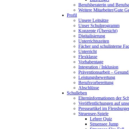
Berufsberaterin und Berufse
Weitere Mitarbeiter/Gute Ge
Profil
Unsere Leitsätze
Unser Schulprogramm
Konzepte (Übersicht)
Digitalisierung
Unterrichtszeiten
Fächer und schulinterne Fa
Unterricht
Flexklasse
Vorhabentage
Integration / Inklusion
Präventionsarbeit – Gesund 
Leistungsbewertung
Berufsvorbereitung
Abschlüsse
Schulleben
Elterninformationen der Sch
Veröffentlichungen auf un
Presseartikel im Flensburge
Struensee-Spiele
Lehrer Quiz
Struensee Jump