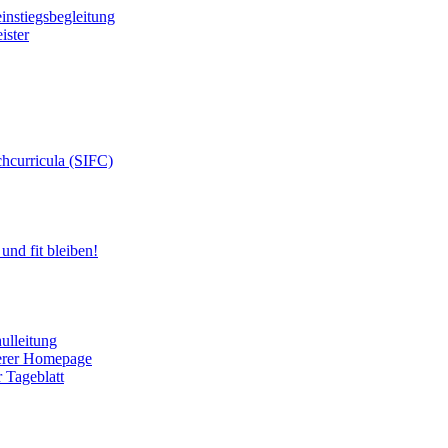
instiegsbegleitung
ister
chcurricula (SIFC)
und fit bleiben!
ulleitung
serer Homepage
r Tageblatt