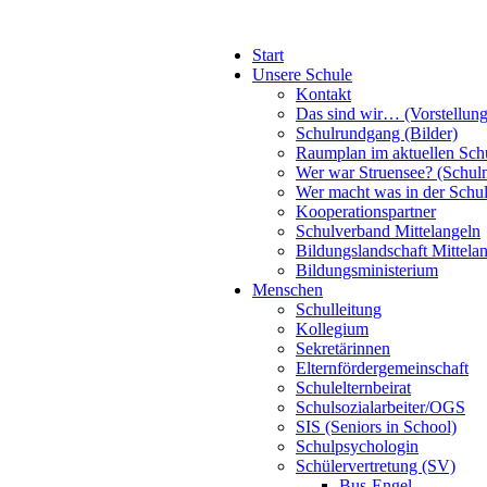
Start
Unsere Schule
Kontakt
Das sind wir… (Vorstellung
Schulrundgang (Bilder)
Raumplan im aktuellen Sch
Wer war Struensee? (Schul
Wer macht was in der Schu
Kooperationspartner
Schulverband Mittelangeln
Bildungslandschaft Mittela
Bildungsministerium
Menschen
Schulleitung
Kollegium
Sekretärinnen
Elternfördergemeinschaft
Schulelternbeirat
Schulsozialarbeiter/OGS
SIS (Seniors in School)
Schulpsychologin
Schülervertretung (SV)
Bus-Engel