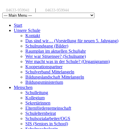
|
04633-959941
04633-959944
Start
Unsere Schule
Kontakt
Das sind wir… (Vorstellung für neuen 5. Jahrgang)
Schulrundgang (Bilder)
Raumplan im aktuellen Schuljahr
Wer war Struensee? (Schulname)
Wer macht was in der Schule? (Organigramm)
Kooperationspartner
Schulverband Mittelangeln
Bildungslandschaft Mittelangeln
Bildungsministerium
Menschen
Schulleitung
Kollegium
Sekretärinnen
Elternfördergemeinschaft
Schulelternbeirat
Schulsozialarbeiter/OGS
SIS (Seniors in School)
Schulpsychologin