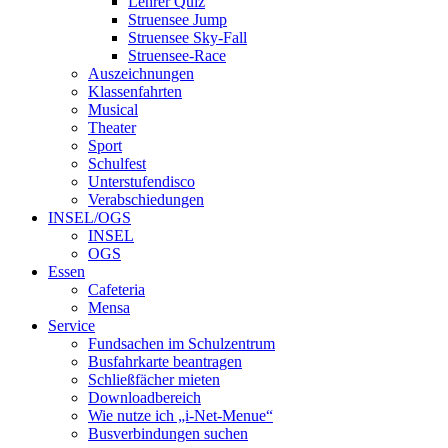
Lehrer Quiz
Struensee Jump
Struensee Sky-Fall
Struensee-Race
Auszeichnungen
Klassenfahrten
Musical
Theater
Sport
Schulfest
Unterstufendisco
Verabschiedungen
INSEL/OGS
INSEL
OGS
Essen
Cafeteria
Mensa
Service
Fundsachen im Schulzentrum
Busfahrkarte beantragen
Schließfächer mieten
Downloadbereich
Wie nutze ich „i-Net-Menue“
Busverbindungen suchen