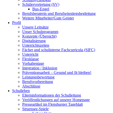
Schülervertretung (SV)
Bus-Engel
Berufsberaterin und Berufseinstiegsbegleitung
Weitere Mitarbeiter/Gute Geister
Profil
Unsere Leitsätze
Unser Schulprogramm
Konzepte (Übersicht)
Digitalisierung
Unterrichtszeiten
Fächer und schulinterne Fachcurricula (SIFC)
Unterricht
Flexklasse
Vorhabentage
Integration / Inklusion
Präventionsarbeit – Gesund und fit bleiben!
Leistungsbewertung
Berufsvorbereitung
Abschlüsse
Schulleben
Elterninformationen der Schulleitung
Veröffentlichungen auf unserer Homepage
Presseartikel im Flensburger Tageblatt
Struensee-Spiele