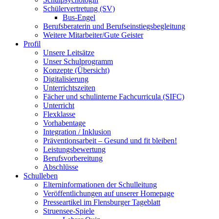
Schülervertretung (SV)
Bus-Engel
Berufsberaterin und Berufseinstiegsbegleitung
Weitere Mitarbeiter/Gute Geister
Profil
Unsere Leitsätze
Unser Schulprogramm
Konzepte (Übersicht)
Digitalisierung
Unterrichtszeiten
Fächer und schulinterne Fachcurricula (SIFC)
Unterricht
Flexklasse
Vorhabentage
Integration / Inklusion
Präventionsarbeit – Gesund und fit bleiben!
Leistungsbewertung
Berufsvorbereitung
Abschlüsse
Schulleben
Elterninformationen der Schulleitung
Veröffentlichungen auf unserer Homepage
Presseartikel im Flensburger Tageblatt
Struensee-Spiele