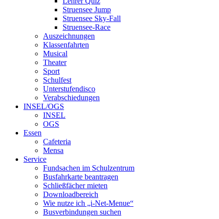
Lehrer Quiz
Struensee Jump
Struensee Sky-Fall
Struensee-Race
Auszeichnungen
Klassenfahrten
Musical
Theater
Sport
Schulfest
Unterstufendisco
Verabschiedungen
INSEL/OGS
INSEL
OGS
Essen
Cafeteria
Mensa
Service
Fundsachen im Schulzentrum
Busfahrkarte beantragen
Schließfächer mieten
Downloadbereich
Wie nutze ich „i-Net-Menue“
Busverbindungen suchen