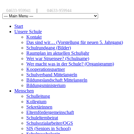
|
04633-959941
04633-959944
Start
Unsere Schule
Kontakt
Das sind wir… (Vorstellung für neuen 5. Jahrgang)
Schulrundgang (Bilder)
Raumplan im aktuellen Schuljahr
Wer war Struensee? (Schulname)
Wer macht was in der Schule? (Organigramm)
Kooperationspartner
Schulverband Mittelangeln
Bildungslandschaft Mittelangeln
Bildungsministerium
Menschen
Schulleitung
Kollegium
Sekretärinnen
Elternfördergemeinschaft
Schulelternbeirat
Schulsozialarbeiter/OGS
SIS (Seniors in School)
Schulpsychologin