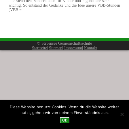
alte Menschen, sondern auch für Kinder und Jugendliche sehr
wichtig. So entstand der Gedanke und die Idee unsere VBB-Stunden
(VBB =...
© Struensee Gemeinschaftsschule
Startseite
|
Sitemap
|
Impressum
|
Kontakt
Diese Website benutzt Cookies. Wenn du die Website weiter
nutzt, gehen wir von deinem Einverständnis aus.
Ok