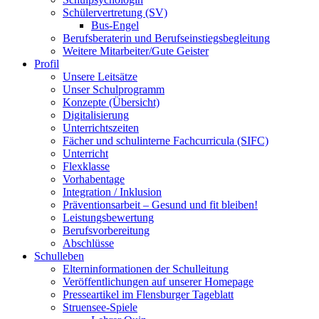
Schülervertretung (SV)
Bus-Engel
Berufsberaterin und Berufseinstiegsbegleitung
Weitere Mitarbeiter/Gute Geister
Profil
Unsere Leitsätze
Unser Schulprogramm
Konzepte (Übersicht)
Digitalisierung
Unterrichtszeiten
Fächer und schulinterne Fachcurricula (SIFC)
Unterricht
Flexklasse
Vorhabentage
Integration / Inklusion
Präventionsarbeit – Gesund und fit bleiben!
Leistungsbewertung
Berufsvorbereitung
Abschlüsse
Schulleben
Elterninformationen der Schulleitung
Veröffentlichungen auf unserer Homepage
Presseartikel im Flensburger Tageblatt
Struensee-Spiele