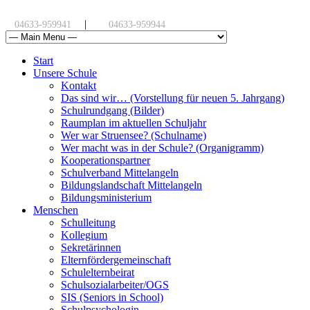
|
04633-959941
04633-959944
Start
Unsere Schule
Kontakt
Das sind wir… (Vorstellung für neuen 5. Jahrgang)
Schulrundgang (Bilder)
Raumplan im aktuellen Schuljahr
Wer war Struensee? (Schulname)
Wer macht was in der Schule? (Organigramm)
Kooperationspartner
Schulverband Mittelangeln
Bildungslandschaft Mittelangeln
Bildungsministerium
Menschen
Schulleitung
Kollegium
Sekretärinnen
Elternfördergemeinschaft
Schulelternbeirat
Schulsozialarbeiter/OGS
SIS (Seniors in School)
Schulpsychologin