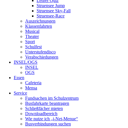
Lehrer Quiz
Struensee Jump
Struensee Sky-Fall
Struensee-Race
Auszeichnungen
Klassenfahrten
Musical
Theater
Sport
Schulfest
Unterstufendisco
Verabschiedungen
INSEL/OGS
INSEL
OGS
Essen
Cafeteria
Mensa
Service
Fundsachen im Schulzentrum
Busfahrkarte beantragen
Schließfächer mieten
Downloadbereich
Wie nutze ich „i-Net-Menue“
Busverbindungen suchen