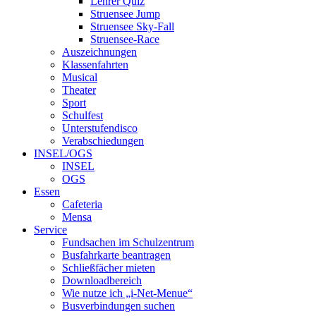
Lehrer Quiz
Struensee Jump
Struensee Sky-Fall
Struensee-Race
Auszeichnungen
Klassenfahrten
Musical
Theater
Sport
Schulfest
Unterstufendisco
Verabschiedungen
INSEL/OGS
INSEL
OGS
Essen
Cafeteria
Mensa
Service
Fundsachen im Schulzentrum
Busfahrkarte beantragen
Schließfächer mieten
Downloadbereich
Wie nutze ich „i-Net-Menue“
Busverbindungen suchen