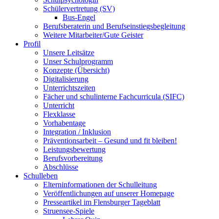
Schülervertretung (SV)
Bus-Engel
Berufsberaterin und Berufseinstiegsbegleitung
Weitere Mitarbeiter/Gute Geister
Profil
Unsere Leitsätze
Unser Schulprogramm
Konzepte (Übersicht)
Digitalisierung
Unterrichtszeiten
Fächer und schulinterne Fachcurricula (SIFC)
Unterricht
Flexklasse
Vorhabentage
Integration / Inklusion
Präventionsarbeit – Gesund und fit bleiben!
Leistungsbewertung
Berufsvorbereitung
Abschlüsse
Schulleben
Elterninformationen der Schulleitung
Veröffentlichungen auf unserer Homepage
Presseartikel im Flensburger Tageblatt
Struensee-Spiele