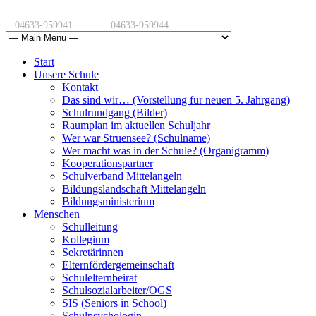
|
04633-959941
04633-959944
Start
Unsere Schule
Kontakt
Das sind wir… (Vorstellung für neuen 5. Jahrgang)
Schulrundgang (Bilder)
Raumplan im aktuellen Schuljahr
Wer war Struensee? (Schulname)
Wer macht was in der Schule? (Organigramm)
Kooperationspartner
Schulverband Mittelangeln
Bildungslandschaft Mittelangeln
Bildungsministerium
Menschen
Schulleitung
Kollegium
Sekretärinnen
Elternfördergemeinschaft
Schulelternbeirat
Schulsozialarbeiter/OGS
SIS (Seniors in School)
Schulpsychologin