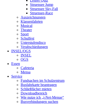
Lehrer Quiz
Struensee Jump
Struensee Sky-Fall
Struensee-Race
Auszeichnungen
Klassenfahrten
Musical
Theater
Sport
Schulfest
Unterstufendisco
Verabschiedungen
INSEL/OGS
INSEL
OGS
Essen
Cafeteria
Mensa
Service
Fundsachen im Schulzentrum
Busfahrkarte beantragen
Schließfächer mieten
Downloadbereich
Wie nutze ich „i-Net-Menue“
Busverbindungen suchen