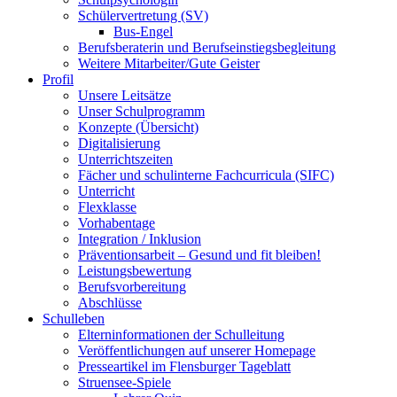
Schülervertretung (SV)
Bus-Engel
Berufsberaterin und Berufseinstiegsbegleitung
Weitere Mitarbeiter/Gute Geister
Profil
Unsere Leitsätze
Unser Schulprogramm
Konzepte (Übersicht)
Digitalisierung
Unterrichtszeiten
Fächer und schulinterne Fachcurricula (SIFC)
Unterricht
Flexklasse
Vorhabentage
Integration / Inklusion
Präventionsarbeit – Gesund und fit bleiben!
Leistungsbewertung
Berufsvorbereitung
Abschlüsse
Schulleben
Elterninformationen der Schulleitung
Veröffentlichungen auf unserer Homepage
Presseartikel im Flensburger Tageblatt
Struensee-Spiele