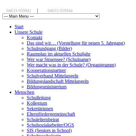
|
04633-959941
04633-959944
Start
Unsere Schule
Kontakt
Das sind wir… (Vorstellung für neuen 5. Jahrgang)
Schulrundgang (Bilder)
Raumplan im aktuellen Schuljahr
Wer war Struensee? (Schulname)
Wer macht was in der Schule? (Organigramm)
Kooperationspartner
Schulverband Mittelangeln
Bildungslandschaft Mittelangeln
Bildungsministerium
Menschen
Schulleitung
Kollegium
Sekretärinnen
Elternfördergemeinschaft
Schulelternbeirat
Schulsozialarbeiter/OGS
SIS (Seniors in School)
Schulpsychologin