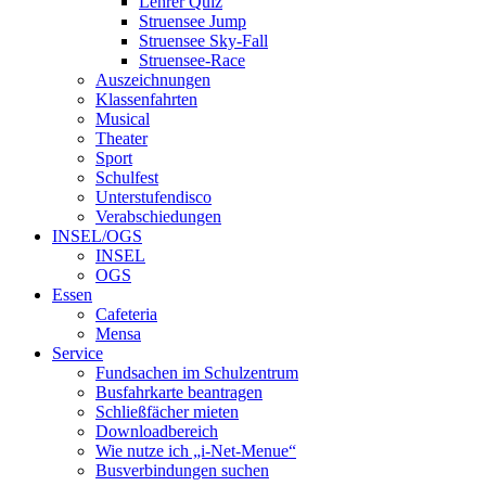
Lehrer Quiz
Struensee Jump
Struensee Sky-Fall
Struensee-Race
Auszeichnungen
Klassenfahrten
Musical
Theater
Sport
Schulfest
Unterstufendisco
Verabschiedungen
INSEL/OGS
INSEL
OGS
Essen
Cafeteria
Mensa
Service
Fundsachen im Schulzentrum
Busfahrkarte beantragen
Schließfächer mieten
Downloadbereich
Wie nutze ich „i-Net-Menue“
Busverbindungen suchen