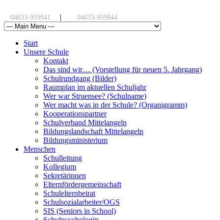
|
04633-959941
04633-959944
Start
Unsere Schule
Kontakt
Das sind wir… (Vorstellung für neuen 5. Jahrgang)
Schulrundgang (Bilder)
Raumplan im aktuellen Schuljahr
Wer war Struensee? (Schulname)
Wer macht was in der Schule? (Organigramm)
Kooperationspartner
Schulverband Mittelangeln
Bildungslandschaft Mittelangeln
Bildungsministerium
Menschen
Schulleitung
Kollegium
Sekretärinnen
Elternfördergemeinschaft
Schulelternbeirat
Schulsozialarbeiter/OGS
SIS (Seniors in School)
Schulpsychologin