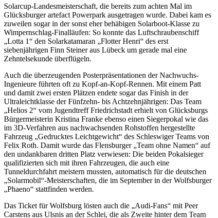
Solarcup-Landesmeisterschaft, die bereits zum achten Mal im
Glücksburger artefact Powerpark ausgetragen wurde. Dabei kam es
zuweilen sogar in der sonst eher behäbigen Solarboot-Klasse zu
Wimpernschlag-Finalläufen: So konnte das Luftschraubenschiff
„Lotta 1“ den Solarkatamaran „Flotter Henri“ des erst
siebenjährigen Finn Steiner aus Lübeck um gerade mal eine
Zehntelsekunde überflügeln.
Auch die überzeugenden Posterpräsentationen der Nachwuchs-
Ingenieure führten oft zu Kopf-an-Kopf-Rennen. Mit einem Patt
und damit zwei ersten Plätzen endete sogar das Finish in der
Ultraleichtklasse der Fünfzehn- bis Achtzehnjährigen: Das Team
„Helios 2“ vom Jugendtreff Friedrichstadt erhielt von Glücksburgs
Bürgermeisterin Kristina Franke ebenso einen Siegerpokal wie das
im 3D-Verfahren aus nachwachsenden Rohstoffen hergestellte
Fahrzeug „Gedrucktes Leichtgewicht“ des Schleswiger Teams von
Felix Roth. Damit wurde das Flensburger „Team ohne Namen“ auf
den undankbaren dritten Platz verwiesen: Die beiden Pokalsieger
qualifizierten sich mit ihren Fahrzeugen, die auch eine
Tunneldurchfahrt meistern mussten, automatisch für die deutschen
„Solarmobil“-Meisterschaften, die im September in der Wolfsburger
„Phaeno“ stattfinden werden.
Das Ticket für Wolfsburg lösten auch die „Audi-Fans“ mit Peer
Carstens aus Ulsnis an der Schlei, die als Zweite hinter dem Team