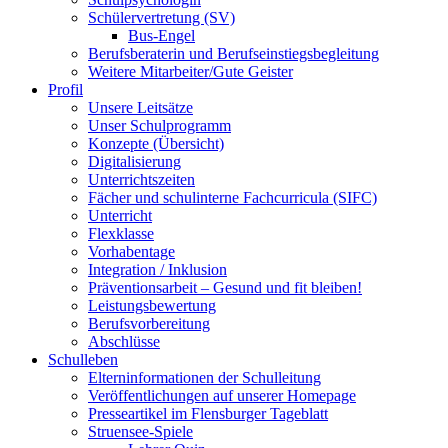
Schülervertretung (SV)
Bus-Engel
Berufsberaterin und Berufseinstiegsbegleitung
Weitere Mitarbeiter/Gute Geister
Profil
Unsere Leitsätze
Unser Schulprogramm
Konzepte (Übersicht)
Digitalisierung
Unterrichtszeiten
Fächer und schulinterne Fachcurricula (SIFC)
Unterricht
Flexklasse
Vorhabentage
Integration / Inklusion
Präventionsarbeit – Gesund und fit bleiben!
Leistungsbewertung
Berufsvorbereitung
Abschlüsse
Schulleben
Elterninformationen der Schulleitung
Veröffentlichungen auf unserer Homepage
Presseartikel im Flensburger Tageblatt
Struensee-Spiele