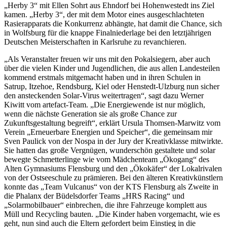
„Herby 3“ mit Ellen Sohrt aus Ehndorf bei Hohenwestedt ins Ziel
kamen. „Herby 3“, der mit dem Motor eines ausgeschlachteten
Rasierapparats die Konkurrenz abhängte, hat damit die Chance, sich
in Wolfsburg für die knappe Finalniederlage bei den letztjährigen
Deutschen Meisterschaften in Karlsruhe zu revanchieren.
„Als Veranstalter freuen wir uns mit den Pokalsiegern, aber auch
über die vielen Kinder und Jugendlichen, die aus allen Landesteilen
kommend erstmals mitgemacht haben und in ihren Schulen in
Satrup, Itzehoe, Rendsburg, Kiel oder Henstedt-Ulzburg nun sicher
den ansteckenden Solar-Virus weitertragen“, sagt dazu Werner
Kiwitt vom artefact-Team. „Die Energiewende ist nur möglich,
wenn die nächste Generation sie als große Chance zur
Zukunftsgestaltung begreift“, erklärt Ursula Thomsen-Marwitz vom
Verein „Erneuerbare Energien und Speicher“, die gemeinsam mir
Sven Paulick von der Nospa in der Jury der Kreativklasse mitwirkte.
Sie hatten das große Vergnügen, wunderschön gestaltete und solar
bewegte Schmetterlinge wie vom Mädchenteam „Ökogang“ des
Alten Gymnasiums Flensburg und den „Ökokäfer“ der Lokalrivalen
von der Ostseeschule zu prämieren. Bei den älteren Kreativkünstlern
konnte das „Team Vulcanus“ von der KTS Flensburg als Zweite in
die Phalanx der Büdelsdorfer Teams „HRS Racing“ und
„Solarmobilbauer“ einbrechen, die ihre Fahrzeuge komplett aus
Müll und Recycling bauten. „Die Kinder haben vorgemacht, wie es
geht, nun sind auch die Eltern gefordert beim Einstieg in die