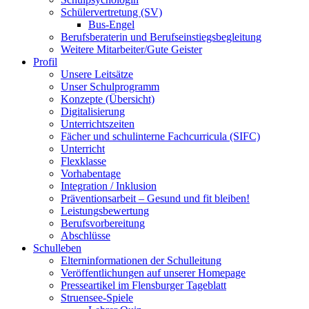
Schülervertretung (SV)
Bus-Engel
Berufsberaterin und Berufseinstiegsbegleitung
Weitere Mitarbeiter/Gute Geister
Profil
Unsere Leitsätze
Unser Schulprogramm
Konzepte (Übersicht)
Digitalisierung
Unterrichtszeiten
Fächer und schulinterne Fachcurricula (SIFC)
Unterricht
Flexklasse
Vorhabentage
Integration / Inklusion
Präventionsarbeit – Gesund und fit bleiben!
Leistungsbewertung
Berufsvorbereitung
Abschlüsse
Schulleben
Elterninformationen der Schulleitung
Veröffentlichungen auf unserer Homepage
Presseartikel im Flensburger Tageblatt
Struensee-Spiele