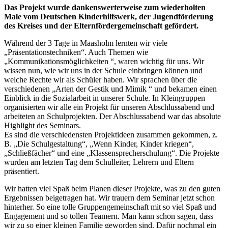
Das Projekt wurde dankenswerterweise zum wiederholten
Male vom Deutschen Kinderhilfswerk, der Jugendförderung
des Kreises und der Elternfördergemeinschaft gefördert.
Während der 3 Tage in Maasholm lernten wir viele
„Präsentationstechniken“. Auch Themen wie
„Kommunikationsmöglichkeiten “, waren wichtig für uns. Wir
wissen nun, wie wir uns in der Schule einbringen können und
welche Rechte wir als Schüler haben. Wir sprachen über die
verschiedenen „Arten der Gestik und Mimik “ und bekamen einen
Einblick in die Sozialarbeit in unserer Schule. In Kleingruppen
organisierten wir alle ein Projekt für unseren Abschlussabend und
arbeiteten an Schulprojekten. Der Abschlussabend war das absolute
Highlight des Seminars.
Es sind die verschiedensten Projektideen zusammen gekommen, z.
B. „Die Schulgestaltung“, „Wenn Kinder, Kinder kriegen“,
„Schließfächer“ und eine „Klassensprecherschulung“. Die Projekte
wurden am letzten Tag dem Schulleiter, Lehrern und Eltern
präsentiert.
Wir hatten viel Spaß beim Planen dieser Projekte, was zu den guten
Ergebnissen beigetragen hat. Wir trauern dem Seminar jetzt schon
hinterher. So eine tolle Gruppengemeinschaft mit so viel Spaß und
Engagement und so tollen Teamern. Man kann schon sagen, dass
wir zu so einer kleinen Familie geworden sind. Dafür nochmal ein