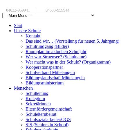
|
04633-959941
04633-959944
Start
Unsere Schule
Kontakt
Das sind wir… (Vorstellung für neuen 5. Jahrgang)
Schulrundgang (Bilder)
Raumplan im aktuellen Schuljahr
Wer war Struensee? (Schulname)
Wer macht was in der Schule? (Organigramm)
Kooperationspartner
Schulverband Mittelangeln
Bildungslandschaft Mittelangeln
Bildungsministerium
Menschen
Schulleitung
Kollegium
Sekretärinnen
Elternfördergemeinschaft
Schulelternbeirat
Schulsozialarbeiter/OGS
SIS (Seniors in School)
Schulpsychologin