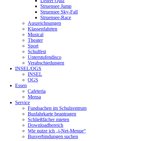
Lehrer Quiz
Struensee Jump
Struensee Sky-Fall
Struensee-Race
Auszeichnungen
Klassenfahrten
Musical
Theater
Sport
Schulfest
Unterstufendisco
Verabschiedungen
INSEL/OGS
INSEL
OGS
Essen
Cafeteria
Mensa
Service
Fundsachen im Schulzentrum
Busfahrkarte beantragen
Schließfächer mieten
Downloadbereich
Wie nutze ich „i-Net-Menue“
Busverbindungen suchen