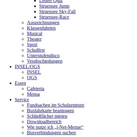
Lehrer Quiz
Struensee Jump
Struensee Sky-Fall
Struensee-Race
Auszeichnungen
Klassenfahrten
Musical
Theater
Sport
Schulfest
Unterstufendisco
Verabschiedungen
INSEL/OGS
INSEL
OGS
Essen
Cafeteria
Mensa
Service
Fundsachen im Schulzentrum
Busfahrkarte beantragen
Schließfächer mieten
Downloadbereich
Wie nutze ich „i-Net-Menue“
Busverbindungen suchen