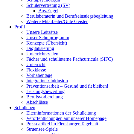
Schülervertretung (SV)
Bus-Engel
Berufsberaterin und Berufseinstiegsbegleitung
Weitere Mitarbeiter/Gute Geister
Profil
Unsere Leitsätze
Unser Schulprogramm
Konzepte (Übersicht)
Digitalisierung
Unterrichtszeiten
Fächer und schulinterne Fachcurricula (SIFC)
Unterricht
Flexklasse
Vorhabentage
Integration / Inklusion
Präventionsarbeit – Gesund und fit bleiben!
Leistungsbewertung
Berufsvorbereitung
Abschlüsse
Schulleben
Elterninformationen der Schulleitung
Veröffentlichungen auf unserer Homepage
Presseartikel im Flensburger Tageblatt
Struensee-Spiele