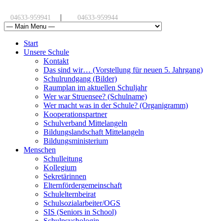
|
04633-959941
04633-959944
Start
Unsere Schule
Kontakt
Das sind wir… (Vorstellung für neuen 5. Jahrgang)
Schulrundgang (Bilder)
Raumplan im aktuellen Schuljahr
Wer war Struensee? (Schulname)
Wer macht was in der Schule? (Organigramm)
Kooperationspartner
Schulverband Mittelangeln
Bildungslandschaft Mittelangeln
Bildungsministerium
Menschen
Schulleitung
Kollegium
Sekretärinnen
Elternfördergemeinschaft
Schulelternbeirat
Schulsozialarbeiter/OGS
SIS (Seniors in School)
Schulpsychologin