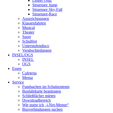
Lehrer Quiz
Struensee Jump
Struensee Sky-Fall
Struensee-Race
Auszeichnungen
Klassenfahrten
Musical
Theater
Sport
Schulfest
Unterstufendisco
Verabschiedungen
INSEL/OGS
INSEL
OGS
Essen
Cafeteria
Mensa
Service
Fundsachen im Schulzentrum
Busfahrkarte beantragen
Schließfächer mieten
Downloadbereich
Wie nutze ich „i-Net-Menue“
Busverbindungen suchen