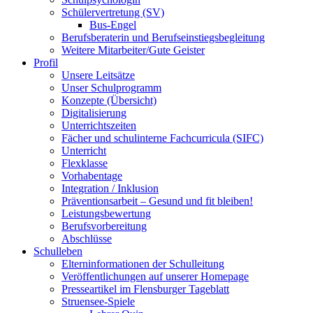
Schülervertretung (SV)
Bus-Engel
Berufsberaterin und Berufseinstiegsbegleitung
Weitere Mitarbeiter/Gute Geister
Profil
Unsere Leitsätze
Unser Schulprogramm
Konzepte (Übersicht)
Digitalisierung
Unterrichtszeiten
Fächer und schulinterne Fachcurricula (SIFC)
Unterricht
Flexklasse
Vorhabentage
Integration / Inklusion
Präventionsarbeit – Gesund und fit bleiben!
Leistungsbewertung
Berufsvorbereitung
Abschlüsse
Schulleben
Elterninformationen der Schulleitung
Veröffentlichungen auf unserer Homepage
Presseartikel im Flensburger Tageblatt
Struensee-Spiele