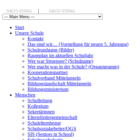
|
04633-959941
04633-959944
Start
Unsere Schule
Kontakt
Das sind wir… (Vorstellung für neuen 5. Jahrgang)
Schulrundgang (Bilder)
Raumplan im aktuellen Schuljahr
Wer war Struensee? (Schulname)
Wer macht was in der Schule? (Organigramm)
Kooperationspartner
Schulverband Mittelangeln
Bildungslandschaft Mittelangeln
Bildungsministerium
Menschen
Schulleitung
Kollegium
Sekretärinnen
Elternfördergemeinschaft
Schulelternbeirat
Schulsozialarbeiter/OGS
SIS (Seniors in School)
Schulpsychologin