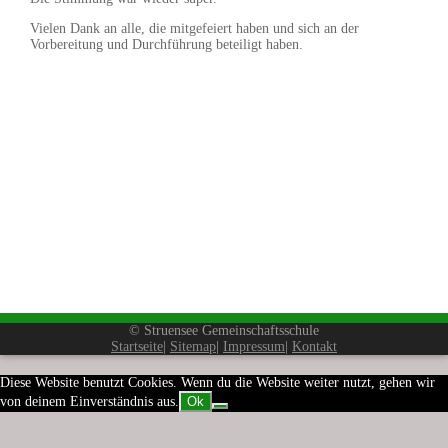
Vielen Dank an alle, die mitgefeiert haben und sich an der
Vorbereitung und Durchführung beteiligt haben.
© Struensee Gemeinschaftsschule
Startseite
|
Sitemap
|
Impressum
|
Kontakt
Diese Website benutzt Cookies. Wenn du die Website weiter nutzt, gehen wir
von deinem Einverständnis aus.
Ok