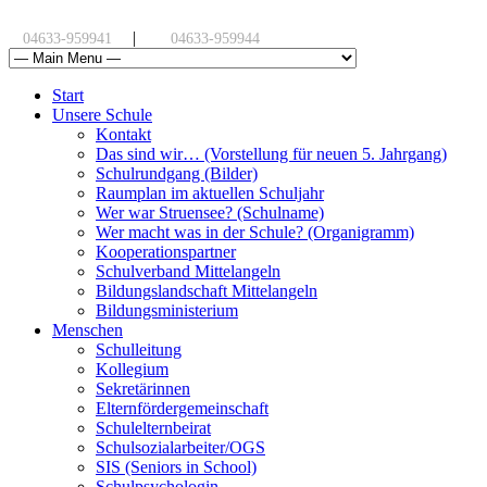
|
04633-959941
04633-959944
Start
Unsere Schule
Kontakt
Das sind wir… (Vorstellung für neuen 5. Jahrgang)
Schulrundgang (Bilder)
Raumplan im aktuellen Schuljahr
Wer war Struensee? (Schulname)
Wer macht was in der Schule? (Organigramm)
Kooperationspartner
Schulverband Mittelangeln
Bildungslandschaft Mittelangeln
Bildungsministerium
Menschen
Schulleitung
Kollegium
Sekretärinnen
Elternfördergemeinschaft
Schulelternbeirat
Schulsozialarbeiter/OGS
SIS (Seniors in School)
Schulpsychologin