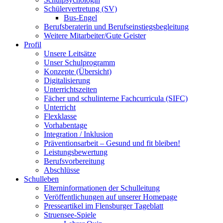
Schülervertretung (SV)
Bus-Engel
Berufsberaterin und Berufseinstiegsbegleitung
Weitere Mitarbeiter/Gute Geister
Profil
Unsere Leitsätze
Unser Schulprogramm
Konzepte (Übersicht)
Digitalisierung
Unterrichtszeiten
Fächer und schulinterne Fachcurricula (SIFC)
Unterricht
Flexklasse
Vorhabentage
Integration / Inklusion
Präventionsarbeit – Gesund und fit bleiben!
Leistungsbewertung
Berufsvorbereitung
Abschlüsse
Schulleben
Elterninformationen der Schulleitung
Veröffentlichungen auf unserer Homepage
Presseartikel im Flensburger Tageblatt
Struensee-Spiele