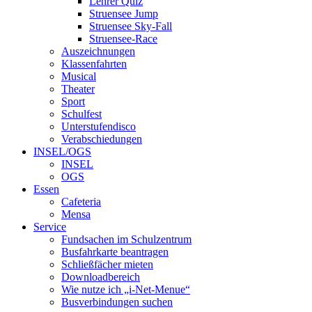
Lehrer Quiz
Struensee Jump
Struensee Sky-Fall
Struensee-Race
Auszeichnungen
Klassenfahrten
Musical
Theater
Sport
Schulfest
Unterstufendisco
Verabschiedungen
INSEL/OGS
INSEL
OGS
Essen
Cafeteria
Mensa
Service
Fundsachen im Schulzentrum
Busfahrkarte beantragen
Schließfächer mieten
Downloadbereich
Wie nutze ich „i-Net-Menue“
Busverbindungen suchen