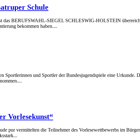
Satruper Schule
Ernst das BERUFSWAHL-SIEGEL SCHLESWIG-HOLSTEIN überreicht. Wir
ientierung bekommen haben....
ten Sportlerinnen und Sportler der Bundesjugendspiele eine Urkunde. 
enommen....
er Vorlesekunst“
de pur vermittelten die Teilnehmer des Vorlesewettbewerbs im Bürgersa
sstark...