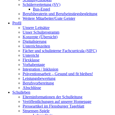
Schülervertretung (SV)
Bus-Engel
Berufsberaterin und Berufseinstiegsbegleitung
Weitere Mitarbeiter/Gute Geister
Profil
Unsere Leitsätze
Unser Schulprogramm
Konzepte (Übersicht)
Digitalisierung
Unterrichtszeiten
Fächer und schulinterne Fachcurricula (SIFC)
Unterricht
Flexklasse
Vorhabentage
Integration / Inklusion
Präventionsarbeit – Gesund und fit bleiben!
Leistungsbewertung
Berufsvorbereitung
Abschlüsse
Schulleben
Elterninformationen der Schulleitung
Veröffentlichungen auf unserer Homepage
Presseartikel im Flensburger Tageblatt
Struensee-Spiele