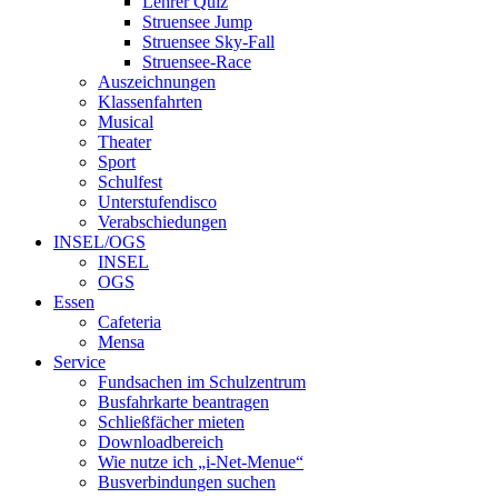
Lehrer Quiz
Struensee Jump
Struensee Sky-Fall
Struensee-Race
Auszeichnungen
Klassenfahrten
Musical
Theater
Sport
Schulfest
Unterstufendisco
Verabschiedungen
INSEL/OGS
INSEL
OGS
Essen
Cafeteria
Mensa
Service
Fundsachen im Schulzentrum
Busfahrkarte beantragen
Schließfächer mieten
Downloadbereich
Wie nutze ich „i-Net-Menue“
Busverbindungen suchen