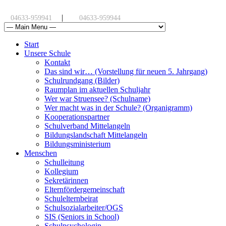
|
04633-959941
04633-959944
Start
Unsere Schule
Kontakt
Das sind wir… (Vorstellung für neuen 5. Jahrgang)
Schulrundgang (Bilder)
Raumplan im aktuellen Schuljahr
Wer war Struensee? (Schulname)
Wer macht was in der Schule? (Organigramm)
Kooperationspartner
Schulverband Mittelangeln
Bildungslandschaft Mittelangeln
Bildungsministerium
Menschen
Schulleitung
Kollegium
Sekretärinnen
Elternfördergemeinschaft
Schulelternbeirat
Schulsozialarbeiter/OGS
SIS (Seniors in School)
Schulpsychologin